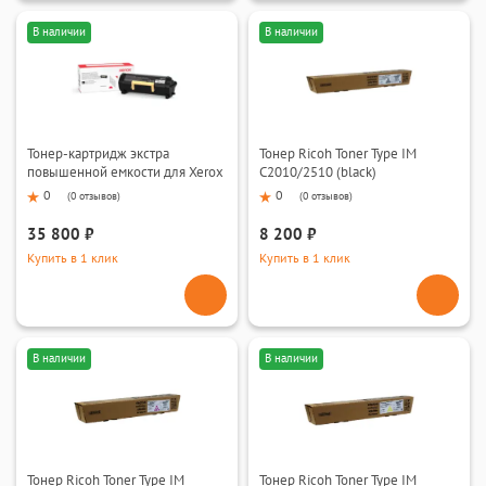
В наличии
В наличии
Тонер-картридж экстра
Тонер Ricoh Toner Type IM
повышенной емкости для Xerox
C2010/2510 (black)
VersaLink B410/B415 (black)
0
0
(
0 отзывов
)
(
0 отзывов
)
35 800 ₽
8 200 ₽
Купить в 1 клик
Купить в 1 клик
В наличии
В наличии
Тонер Ricoh Toner Type IM
Тонер Ricoh Toner Type IM