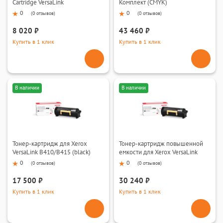
Cartridge VersaLink
Комплект (CMYK)
B7125/7130/7135 (black)
0
0
(
0 отзывов
)
(
0 отзывов
)
8 020 ₽
43 460 ₽
Купить в 1 клик
Купить в 1 клик
В наличии
В наличии
Тонер-картридж для Xerox
Тонер-картридж повышенной
VersaLink B410/B415 (black)
емкости для Xerox VersaLink
B410/B415 (black)
0
0
(
0 отзывов
)
(
0 отзывов
)
17 500 ₽
30 240 ₽
Купить в 1 клик
Купить в 1 клик