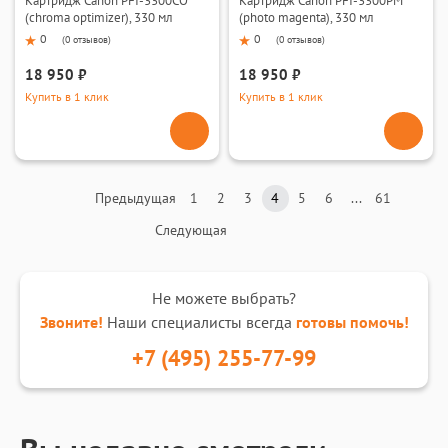
Картридж Canon PFI-3300CO
Картридж Canon PFI-3300PM
(chroma optimizer), 330 мл
(photo magenta), 330 мл
0
0
(
0 отзывов
)
(
0 отзывов
)
18 950 ₽
18 950 ₽
Купить в 1 клик
Купить в 1 клик
Предыдущая
1
2
3
4
5
6
...
61
Следующая
Не можете выбрать?
Звоните!
Наши специалисты всегда
готовы помочь!
+7 (495) 255-77-99