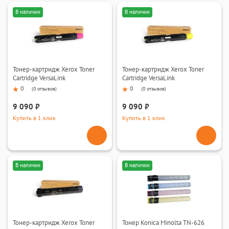
В наличии
В наличии
Тонер-картридж Xerox Toner
Тонер-картридж Xerox Toner
Cartridge VersaLink
Cartridge VersaLink
C7120/7125/7130 (magenta)
C7120/7125/7130 (yellow)
0
0
(
0 отзывов
)
(
0 отзывов
)
9 090 ₽
9 090 ₽
Купить в 1 клик
Купить в 1 клик
В наличии
В наличии
Тонер-картридж Xerox Toner
Тонер Konica Minolta TN-626