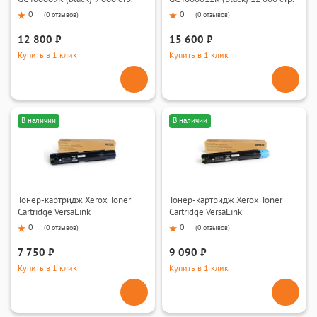
0
0
(
0 отзывов
)
(
0 отзывов
)
12 800 ₽
15 600 ₽
Купить в 1 клик
Купить в 1 клик
В наличии
В наличии
Тонер-картридж Xerox Toner
Тонер-картридж Xerox Toner
Cartridge VersaLink
Cartridge VersaLink
C7120/7125/7130 (black)
C7120/7125/7130 (cyan)
0
0
(
0 отзывов
)
(
0 отзывов
)
7 750 ₽
9 090 ₽
Купить в 1 клик
Купить в 1 клик