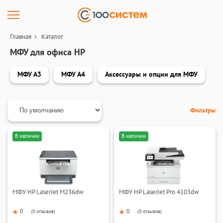
Главная
Каталог
МФУ для офиса HP
МФУ А3
МФУ А4
Аксессуары и опции для МФУ
Фильтры
В наличии
В наличии
МФУ HP LaserJet M236dw
МФУ HP LaserJet Pro 4103dw
0
0
(
0 отзывов
)
(
0 отзывов
)