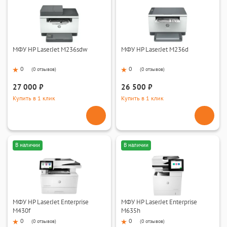
МФУ HP LaserJet M236sdw
МФУ HP LaserJet M236d
0
0
(
0 отзывов
)
(
0 отзывов
)
27 000 ₽
26 500 ₽
Купить в 1 клик
Купить в 1 клик
В наличии
В наличии
МФУ HP LaserJet Enterprise
МФУ HP LaserJet Enterprise
M430f
M635h
0
0
(
0 отзывов
)
(
0 отзывов
)