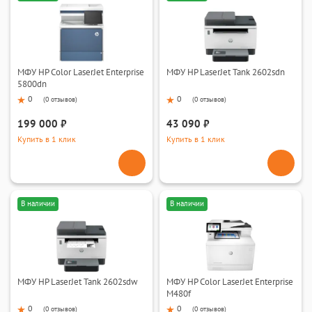
МФУ HP Color LaserJet Enterprise
МФУ HP LaserJet Tank 2602sdn
5800dn
0
0
(
0 отзывов
)
(
0 отзывов
)
199 000 ₽
43 090 ₽
Купить в 1 клик
Купить в 1 клик
В наличии
В наличии
МФУ HP LaserJet Tank 2602sdw
МФУ HP Color LaserJet Enterprise
M480f
0
0
(
0 отзывов
)
(
0 отзывов
)