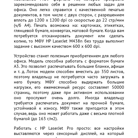
зарекомендовало себя в решении любых задач для
офиса. Оно легко справится с качественной печатью
документов, в том числе с двух сторон, с разрешением
вплоть до 1200 x 1200 dpi со скоростью до 22 стр/мин
(ч/б А4). Печать возможна на: карточках, этикетках,
глянцевой бумаге, конвертах, матовой бумаге. Когда вам
потребуется отсканировать документ или сделать
копию, то МФУ HP LaserJet M438n без труда выполнит
задание с высоким качеством 600 x 600 dpi.
Устройство станет полезным приобретением для любого
офиса. Модель способна работать с форматом бумаги
A3. Это позволит распечатывать большие бланки, афиши
и т. д. Лоток модели способен вместить до 350 листов,
поэтому владельцу не потребуется часто загружать в
него бумагу. МФУ способно выдержать большие
нагрузки, его ежемесячный ресурс составляет 50000
страниц, поэтому даже при активном использовании
оно прослужит очень долго. Иногда владельцу
требуется распечатать документ на прочной бумаге,
устойчивой к износу. МФУ также пригодится в этом
случае, ведь оно может работать даже с весьма плотной
бумагой (до 163 г/м2).
Работать с HP LaserJet Pro просто: все настройки
выставляются через сенсорный дисплей, на который