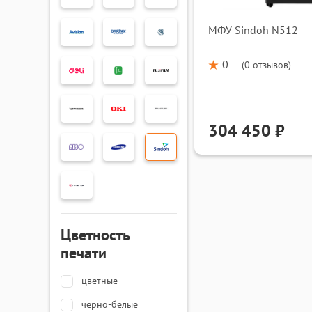
МФУ Sindoh N512
0
(
0 отзывов
)
304 450 ₽
Цветность
печати
цветные
черно-белые