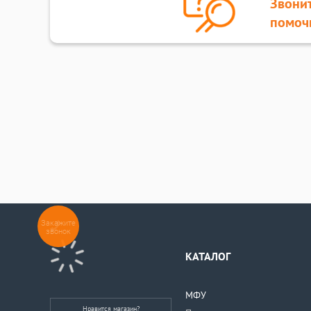
Звонит
помоч
Закажите
звонок
КАТАЛОГ
МФУ
Нравится магазин?