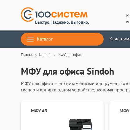
М
пн
Быстро. Надежно. Выгодно.
Клиентам
Каталог
Главная
Каталог
МФУ для офиса
МФУ для офиса Sindoh
МФУ для офиса — это незаменимый инструмент, кото
сканер и копир в одном устройстве, экономя прост
модели обеспечивают высокую скорость обработки д
изображения и минимальный расход тонера. Решив
офиса, вы получите оборудование, которое работает
МФУ А3
МФУ
интенсивной нагрузке.
МФУ по выгодной цене — ваш