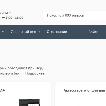
осква
-пт 9:00 - 18:00
Сервисный центр
О компании
Войти
рый объединяет принтер,
ранство и бюджет. Современные
Подробнее...
окументов, четкость
 купить МФУ для оснащения
 без сбоев даже при
 А4
Аксессуары и опции дл
 дешевый и