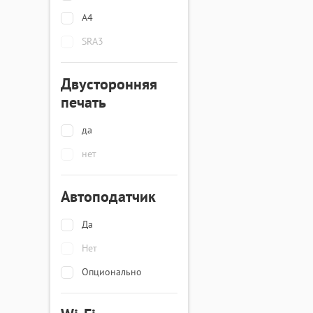
A4
SRA3
Двусторонняя
печать
да
нет
Автоподатчик
Да
Нет
Опционально