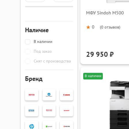
найти решение по подходящей цене под ваши задач
МФУ Sindoh M500
0
(
0 отзывов
)
Наличие
В наличии
Под заказ
29 950 ₽
Снят с производства
В наличии
Бренд