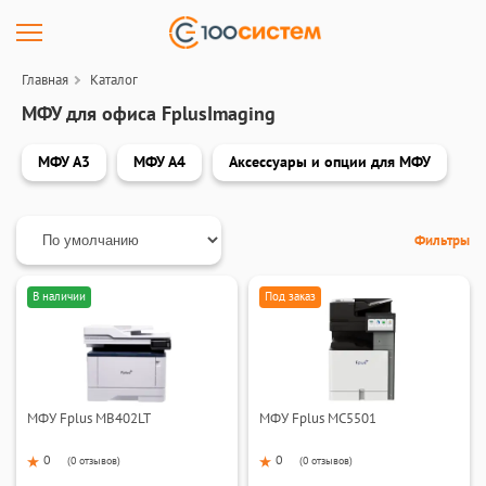
Главная
Каталог
МФУ для офиса FplusImaging
МФУ А3
МФУ А4
Аксессуары и опции для МФУ
Фильтры
В наличии
Под заказ
МФУ Fplus MB402LT
МФУ Fplus MC5501
0
0
(
0 отзывов
)
(
0 отзывов
)