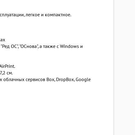
сплуатации, легкое и компактное.
сах
Ред ОС", "ОСнова", а также с Windows и
rPrint.
,2 см.
 облачных сервисов Box, DropBox, Google
о