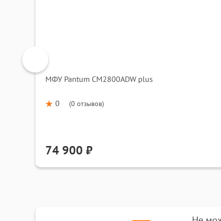
МФУ Pantum CM2800ADW plus
0
(
0 отзывов
)
74 900 ₽
Не мо