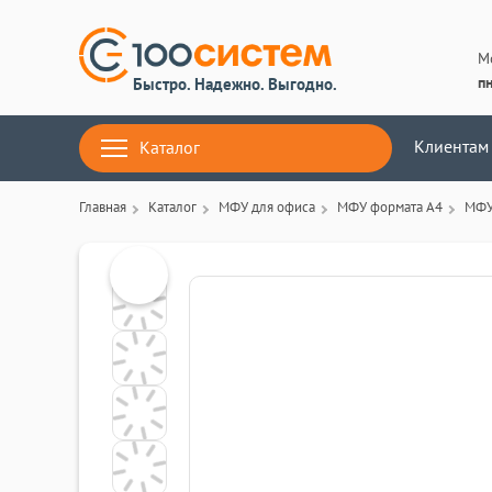
М
пн
Быстро. Надежно. Выгодно.
Клиентам
Каталог
Главная
Каталог
МФУ для офиса
МФУ формата А4
МФУ