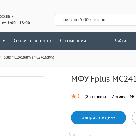
осква
-пт 9:00 - 18:00
Сервисный центр
О компании
Войти
 Fplus MC241adfw (MC241adfw)
МФУ Fplus MC241
0
(
0 отзывов
)
Артикул:
MC
Запросить цену