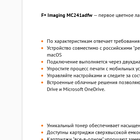
F+ Imaging MC241adfw
— первое цветное лаз
По характеристикам отвечает требования
Устройство совместимо с российскими "рее
macOS
Подключение выполняется через двухдиапа
Упростите процесс печати с мобильных уст
Управляйте настройками и следите за сос
Встроенные облачные решения позволяют 
Drive и Microsoft OneDrive.
Уникальный тонер обеспечивает насыщен
Доступны картриджи сверхвысокой емкос
Картриджи "все-в-одном" упрощают заме