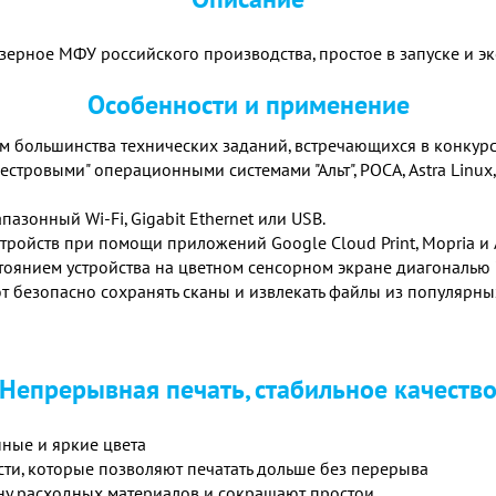
ерное МФУ российского производства, простое в запуске и эк
Особенности и применение
м большинства технических заданий, встречающихся в конкур
стровыми" операционными системами "Альт", РОСА, Astra Linux, "
зонный Wi-Fi, Gigabit Ethernet или USB.
ройств при помощи приложений Google Cloud Print, Mopria и Ai
тоянием устройства на цветном сенсорном экране диагональю 7
безопасно сохранять сканы и извлекать файлы из популярных
Непрерывная печать, стабильное качеств
ные и яркие цвета
ти, которые позволяют печатать дольше без перерыва
ну расходных материалов и сокращают простои