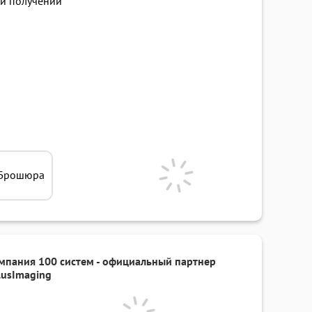
и получении
Брошюра
мпания 100 систем - официальный партнер
lusImaging