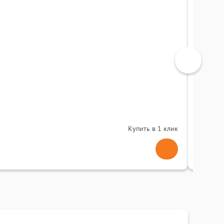
МФУ Pa
0
(
Купить в 1 клик
74 0