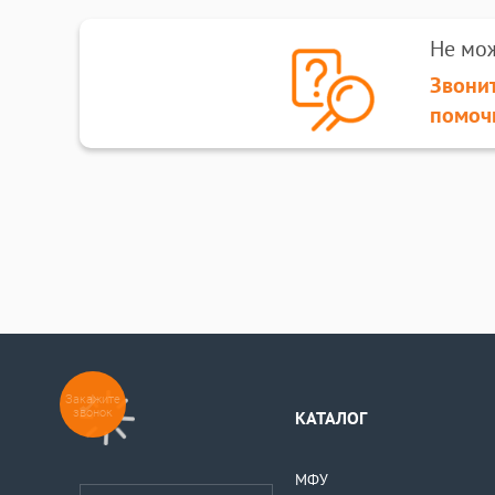
Не мо
Звонит
помоч
Закажите
звонок
КАТАЛОГ
МФУ