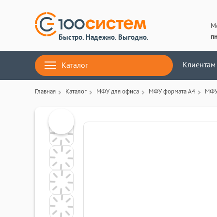
М
пн
Быстро. Надежно. Выгодно.
Клиентам
Каталог
Главная
Каталог
МФУ для офиса
МФУ формата А4
МФУ