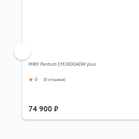
МФУ Pantum CM2800ADW plus
0
(
0 отзывов
)
74 900 ₽