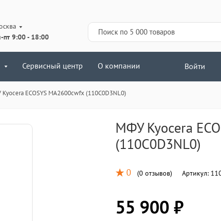
осква
-пт 9:00 - 18:00
Сервисный центр
О компании
Войти
 Kyocera ECOSYS MA2600cwfx (110C0D3NL0)
МФУ Kyocera EC
(110C0D3NL0)
0
(
0 отзывов
)
Артикул:
11
55 900 ₽