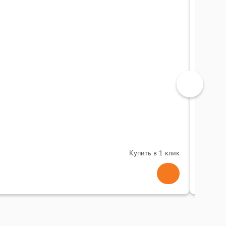
МФУ Pa
0
(
Купить в 1 клик
74 0