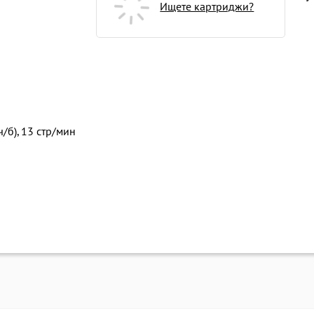
Ищете картриджи?
ч/б), 13 стр/мин