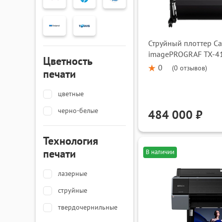
Струйный плоттер C
imagePROGRAF TX-4
Цветность
0
(
0 отзывов
)
печати
цветные
черно-белые
484 000 ₽
Технология
печати
В наличии
лазерные
струйные
твердочернильные