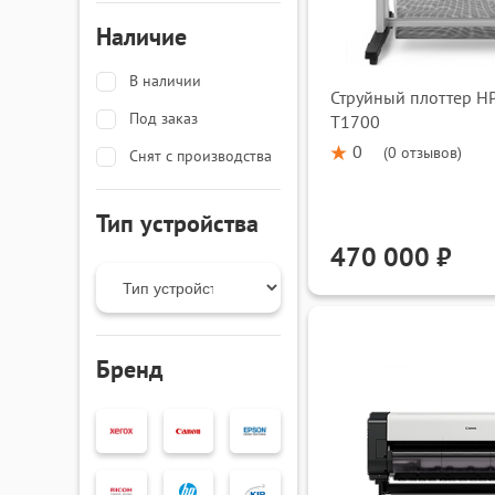
качеству. Спешите купить подходящее оборудование
Наличие
реализуйте проекты в масштабе с техникой, котора
оперативную доставку офисной техники во все реги
В наличии
Струйный плоттер HP
Под заказ
T1700
0
(
0 отзывов
)
Снят с производства
Тип устройства
470 000 ₽
Бренд