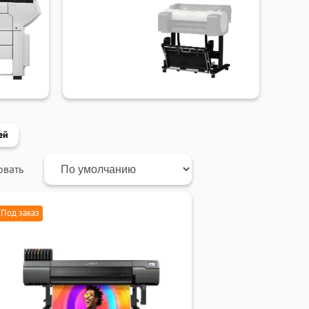
ей
овать
Под заказ