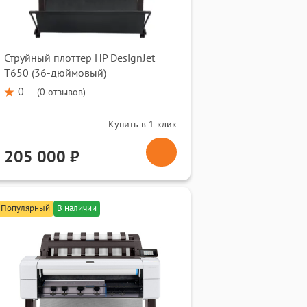
Струйный плоттер HP DesignJet
T650 (36-дюймовый)
0
(
0 отзывов
)
Купить в 1 клик
205 000 ₽
Популярный
В наличии