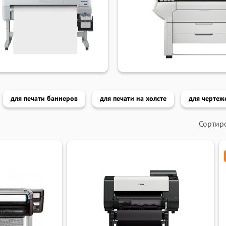
ой печати:
речном
принтеры для широкоформатной
 и твердочернильные.
для печати баннеров
для печати на холсте
для чертеж
n, Ricoh, HP, Roland и многих
Сортир
нирование и копирование,
ность для инженерной
ированные чернила и
менте полностью отвечает