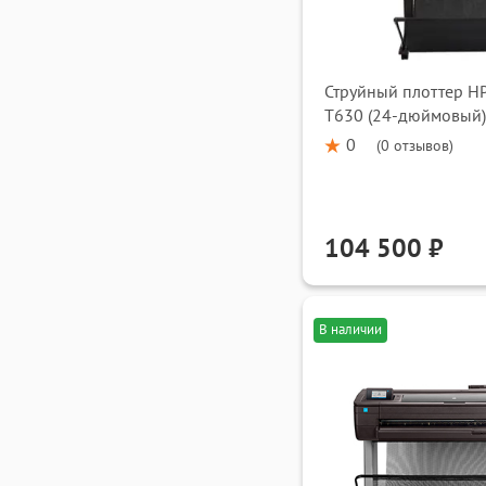
Струйный плоттер HP
T630 (24-дюймовый)
0
(
0 отзывов
)
104 500 ₽
В наличии