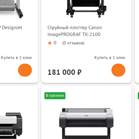
 по разумной цене и
я не подводит! Мы осуществляем
оны России.
 DesignJet
Струйный плоттер Canon
imagePROGRAF TX-2100
0
(
0 отзывов
)
Купить в 1 клик
Купить в 1 клик
181 000 ₽
В наличии