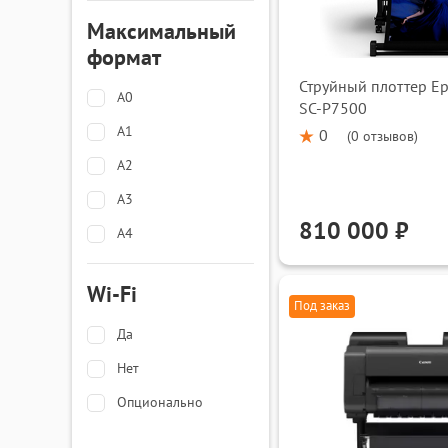
Максимальный
формат
Струйный плоттер Ep
A0
SC-P7500
A1
0
(
0 отзывов
)
A2
A3
810 000 ₽
A4
Wi-Fi
Под заказ
Да
Нет
Опционально