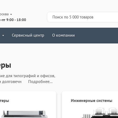
осква
-пт 9:00 - 18:00
Сервисный центр
О компании
еры
е для типографий и офисов,
и долговечность печати на
Подробнее...
 обеспечивая точность линий и
 Оно сокращает время
 адаптируется под задачи
теры
Инженерные системы
рокоформатный принтер стоит
фессиональный результат без