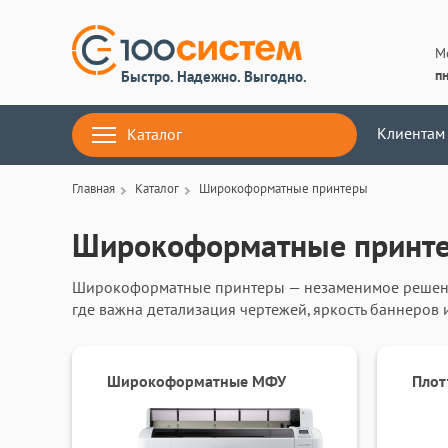
М
пн
Быстро. Надежно. Выгодно.
Клиентам
Каталог
Главная
Каталог
Широкоформатные принтеры
Широкоформатные принт
Широкоформатные принтеры — незаменимое решени
где важна детализация чертежей, яркость баннеров 
холсте. Оборудование работает с форматами до А0+,
насыщенность цветов даже на плотных материалах.
подготовки макетов, исключает ошибки в проектах и
Широкоформатные МФУ
Плот
архитекторов, дизайнеров и инженеров. Купить ши
для команд, которые ценят скорость, качество и про
компромиссов.