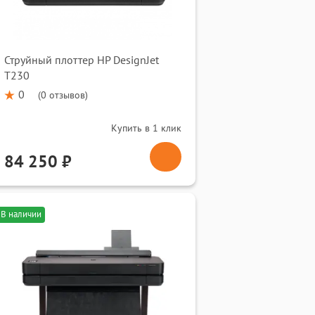
Струйный плоттер HP DesignJet
T230
0
(
0 отзывов
)
Купить в 1 клик
84 250 ₽
В наличии