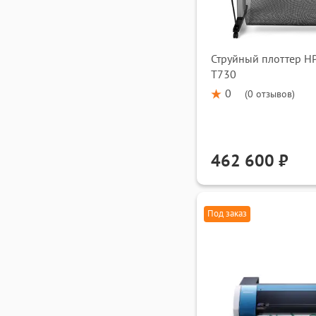
Струйный плоттер HP
T730
0
(
0 отзывов
)
462 600 ₽
Под заказ