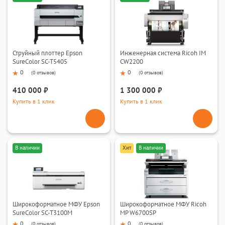
Струйный плоттер Epson
Инженерная система Ricoh IM
SureColor SC-T5405
CW2200
0
0
(
0 отзывов
)
(
0 отзывов
)
410 000 ₽
1 300 000 ₽
Купить в 1 клик
Купить в 1 клик
В наличии
Хит
В наличии
Широкоформатное МФУ Epson
Широкоформатное МФУ Ricoh
SureColor SC-T3100M
MP W6700SP
0
0
(
0 отзывов
)
(
0 отзывов
)