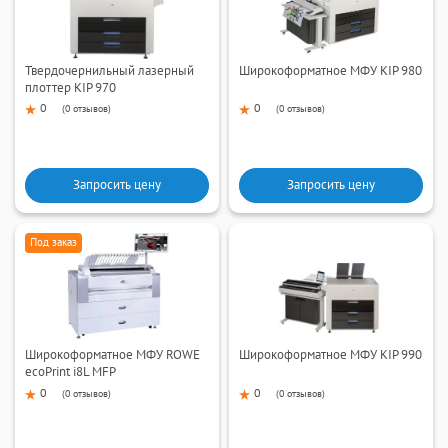
Твердочернильный лазерный
Широкоформатное МФУ KIP 980
плоттер KIP 970
0
0
(
0 отзывов
)
(
0 отзывов
)
Запросить цену
Запросить цену
Под заказ
Широкоформатное МФУ ROWE
Широкоформатное МФУ KIP 990
ecoPrint i8L MFP
0
0
(
0 отзывов
)
(
0 отзывов
)