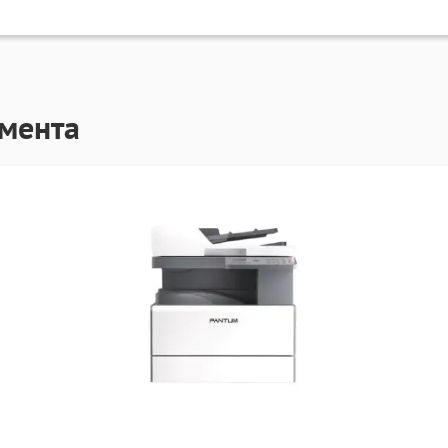
гмента