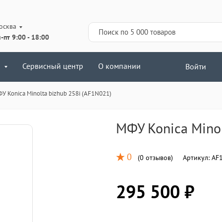
осква
-пт 9:00 - 18:00
Сервисный центр
О компании
Войти
У Konica Minolta bizhub 258i (AF1N021)
МФУ Konica Minol
0
(
0 отзывов
)
Артикул:
AF
295 500 ₽