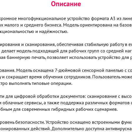
Описание
хромное многофункциональное устройство формата A3 из линей
х малого и среднего бизнеса. Модель ориентирована на базов
нкциональностью и надёжностью.
пирования и сканирования, обеспечивая стабильную работу в 
что делает модель подходящей для рабочих групп со средней н
ая баннерную печать, позволяет использовать устройство для 
зования. Модель оснащена 7-дюймовой сенсорной панелью с 
у и сокращает время обучения сотрудников. Пользователь може
стро выполнять типовые операции.
ти для цифровой обработки документов: сканирование с высо
или облачные сервисы, а также поддержка различных форматов
добным для современных гибридных рабочих сценариев.
ровень безопасности. Устройство оснащено встроенными функ
ционированных действий. Дополнительно доступна антивирусна