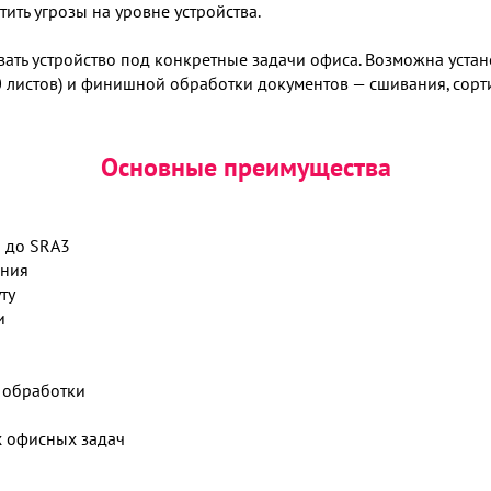
ть угрозы на уровне устройства.
вать устройство под конкретные задачи офиса. Возможна уста
0 листов) и финишной обработки документов — сшивания, сор
Основные преимущества
6 до SRA3
ения
ту
и
 обработки
 офисных задач