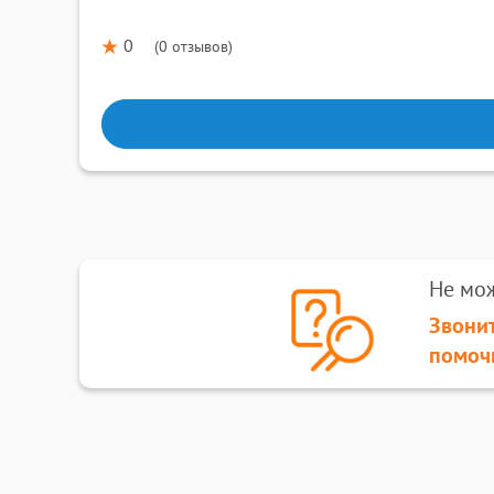
0
(
0 отзывов
)
Не мо
Звонит
помоч