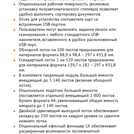
Опциональная рабочая поверхность (возможна
установка полуавтоматического степлера) позволяет
удобно выполнять сортировку документов.
Отсек для устройства считывателя карт со
встроенным USB-портом.
Пользователи могут выполнять задания печати или
сканирования с любого стандартного USB-
накопителя, вставленного в удобно расположенный
USB-порт.
Обходной лоток на 100 листов предназначен для
материалов формата 88,9 x 98,4 – 297 x 431,8 мм.
Стандартный лоток 1 на 520 листов предназначен
для материалов формата 139,7 x 182 – 297 x 431,8
мм.
В комплекте тандемный модуль большой емкости
вмещающий до 3 140 листов (включая обходной
лоток).
Опционально податчик большой емкости
(поставляется отдельно) вмещающий 2 000 листов
бумаги формата A4, увеличивающий общую емкость
аппарата до 5 140 листов.
Двойной сдвигающий выходной лоток обеспечивает
укладку до 250 листов на каждом уровне со сдвигом
нижнего лотка.
Опциональный офисный финишер LX обеспечивает
расширенные возможности послепечатной