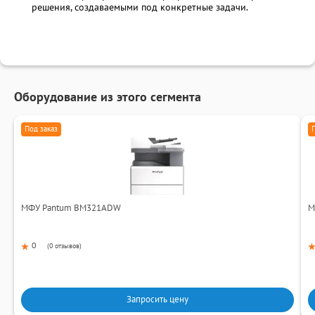
решения, создаваемыми под конкретные задачи.
Оборудование из этого сегмента
Под заказ
МФУ Pantum BM321ADW
М
0
(
0 отзывов
)
Запросить цену