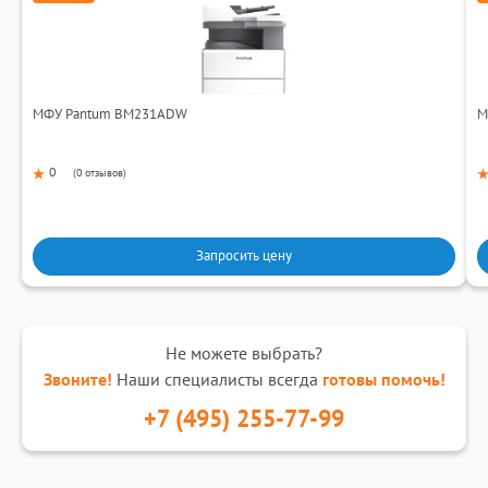
МФУ Pantum BM231ADW
М
0
(
0 отзывов
)
Запросить цену
Не можете выбрать?
Звоните!
Наши специалисты всегда
готовы помочь!
+7 (495) 255-77-99