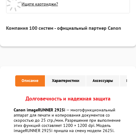
Ищете картриджи?
Компания 100 систем - официальный партнер Canon
Описание
Характеристики
Аксессуары
Расх
Долговечность и надежная защита
Canon imageRUNNER 2925i
— многофункциональный
аппарат для печати и копирования документов со
скоростью до 25 стр./мин. Разрешение при выполнение
этих функций составляет 1200 × 1200 dpi. Модель
imageRUNNER 2925i пришла на смену модели 2625i.