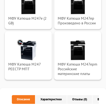
МФУ Катюша M247e (2
МФУ Катюша M247ep
GB)
Произведено в России
МФУ Катюша M247
МФУ Катюша M247epm
РЕЕСТР МПТ
Российские
материнские платы
Описание
Характеристики
Отзывы (0)
Вопро