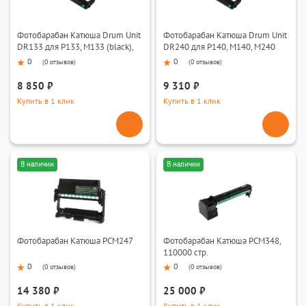
Фотобарабан Катюша Drum Unit
Фотобарабан Катюша Drum Unit
DR133 для Р133, М133 (black),
DR240 для P140, M140, M240
30000 стр.
(black), 30000 стр.
0
0
(
0 отзывов
)
(
0 отзывов
)
8 850 ₽
9 310 ₽
Купить в 1 клик
Купить в 1 клик
В наличии
В наличии
Фотобарабан Катюша PCM247
Фотобарабан Катюша PCM348,
110000 стр.
0
0
(
0 отзывов
)
(
0 отзывов
)
14 380 ₽
25 000 ₽