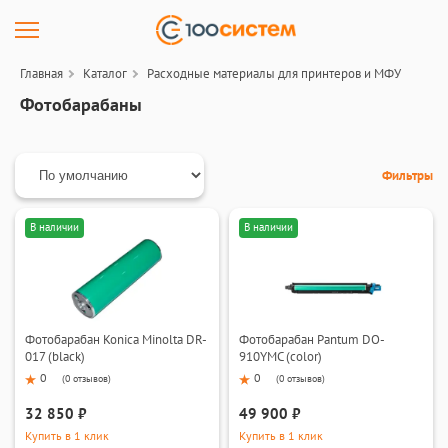
Главная
Каталог
Расходные материалы для принтеров и МФУ
Фотобарабаны
Фильтры
В наличии
В наличии
Фотобарабан Konica Minolta DR-
Фотобарабан Pantum DO-
017 (black)
910YMC (color)
0
0
(
0 отзывов
)
(
0 отзывов
)
32 850 ₽
49 900 ₽
Купить в 1 клик
Купить в 1 клик