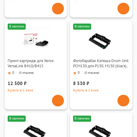
В наличии
В наличии
Принт-картридж для Xerox
Фотобарабан Катюша Drum Unit
VersaLink B410/B415
PCM130 для Р130, М130 (black),
30000 стр.
0
0
(
0 отзывов
)
(
0 отзывов
)
12 500 ₽
8 530 ₽
Купить в 1 клик
Купить в 1 клик
В наличии
В наличии