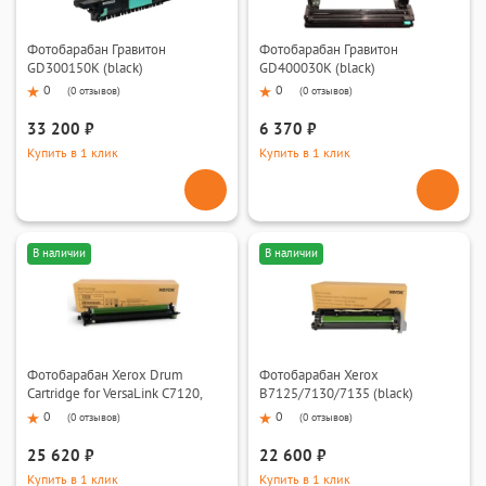
Фотобарабан Гравитон
Фотобарабан Гравитон
GD300150K (black)
GD400030K (black)
0
0
(
0 отзывов
)
(
0 отзывов
)
33 200 ₽
6 370 ₽
Купить в 1 клик
Купить в 1 клик
В наличии
В наличии
Фотобарабан Xerox Drum
Фотобарабан Xerox
Cartridge for VersaLink C7120,
B7125/7130/7135 (black)
C7125, C7130 (C,M,Y,K)
0
0
(
0 отзывов
)
(
0 отзывов
)
25 620 ₽
22 600 ₽
Купить в 1 клик
Купить в 1 клик