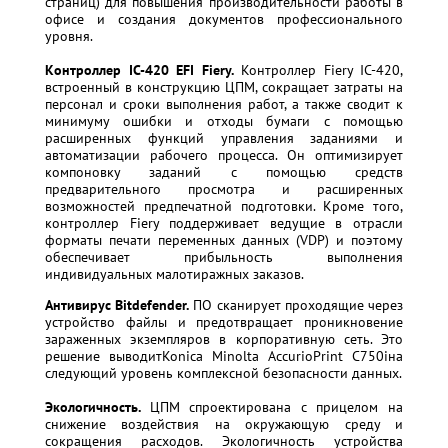
страниц) для повышения производительности работы в
офисе и создания документов профессионального
уровня.
Контроллер IC-420 EFI Fiery.
Контроллер Fiery IC-420,
встроенный в конструкцию ЦПМ, сокращает затраты на
персонал и сроки выполнения работ, а также сводит к
минимуму ошибки и отходы бумаги с помощью
расширенных функций управления заданиями и
автоматизации рабочего процесса. Он оптимизирует
компоновку заданий с помощью средств
предварительного просмотра и расширенных
возможностей предпечатной подготовки. Кроме того,
контроллер Fiery поддерживает ведущие в отрасли
форматы печати переменных данных (VDP) и поэтому
обеспечивает прибыльность выполнения
индивидуальных малотиражных заказов.
Антивирус Bitdefender.
ПО сканирует проходящие через
устройство файлы и предотвращает проникновение
зараженных экземпляров в корпоративную сеть. Это
решение выводитKonica Minolta AccurioPrint C750iна
следующий уровень комплексной безопасности данных.
Экологичность.
ЦПМ спроектирована с прицелом на
снижение воздействия на окружающую среду и
сокращения расходов. Экологичность устройства