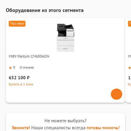
Оборудование из этого сегмента
Под заказ
МФУ Pantum CM600ADN
М
0
(
0 отзывов
)
652 100 ₽
1
Купить в 1 клик
К
Не можете выбрать?
Звоните!
Наши специалисты всегда
готовы помочь!