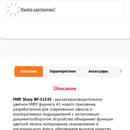
Ищете картриджи?
Описание
Характеристики
Аксессуары
Расх
Описание
МФУ Sharp BP-51C45
- высокопроизводительное
цветное МФУ формата A3 нового поколения,
разработанное для современных офисов и
корпоративных подразделений с интенсивным
документооборотом. Устройство объединяет функции
цветной печати, копирования, сканирования и
опционального факса, обеспечивая высокое качество