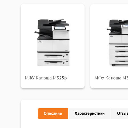
МФУ Катюша M325p
МФУ Катюша M
Описание
Характеристики
Отзыв