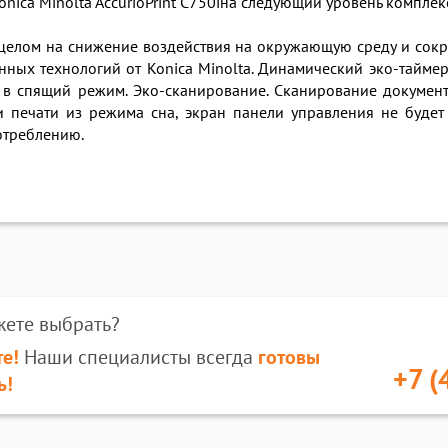
nica Minolta AccurioPrint C750iна следующий уровень компле
елом на снижение воздействия на окружающую среду и сокра
нных технологий от Konica Minolta. Динамический эко-таймер
в спящий режим. Эко-сканирование. Сканирование документ
и печати из режима сна, экран панели управления не будет 
потреблению.
жете выбрать?
е!
Наши специалисты всегда
готовы
+7 (
ь!