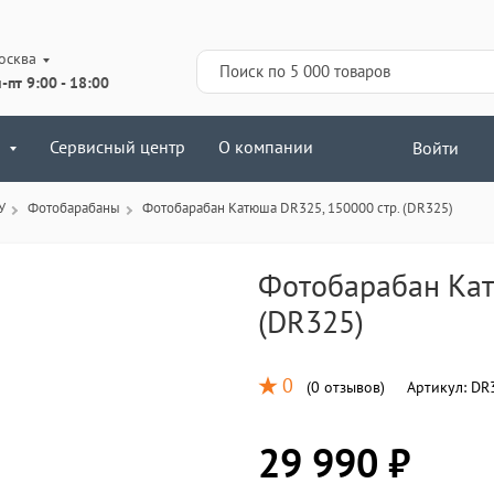
осква
-пт 9:00 - 18:00
Сервисный центр
О компании
Войти
У
Фотобарабаны
Фотобарабан Катюша DR325, 150000 стр. (DR325)
Фотобарабан Кат
(DR325)
0
(
0 отзывов
)
Артикул:
DR
29 990 ₽