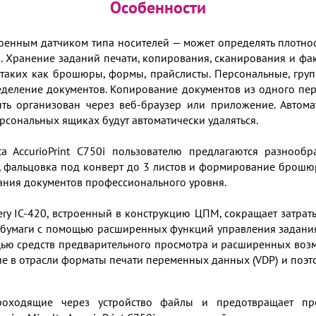
Особенности
енным датчиком типа носителей — может определять плотност
 Хранение заданий печати, копирования, сканирования и фак
 таких как брошюры, формы, прайслисты. Персональные, гру
деление документов. Копирование документов из одного пер
ь организован через веб-браузер или приложение. Автомат
рсональных ящиках будут автоматически удаляться.
ta AccurioPrint C750i пользователю предлагаются разнооб
, фальцовка под конверт до 3 листов и формирование брошю
ания документов профессионального уровня.
ry IC-420, встроенный в конструкцию ЦПМ, сокращает затрат
 бумаги с помощью расширенных функций управления задания
ью средств предварительного просмотра и расширенных воз
щие в отрасли форматы печати переменных данных (VDP) и поэ
ходящие через устройство файлы и предотвращает пр