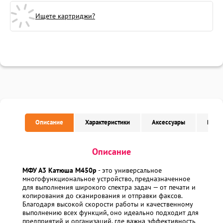
Ищете картриджи?
Описание
Характеристики
Аксессуары
Расх
Описание
МФУ А3 Катюша M450p
- это универсальное
многофункциональное устройство, предназначенное
для выполнения широкого спектра задач — от печати и
копирования до сканирования и отправки факсов.
Благодаря высокой скорости работы и качественному
выполнению всех функций, оно идеально подходит для
предприятий и организаций, где важна эффективность