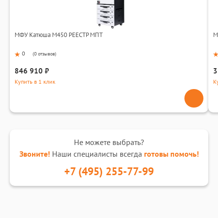
МФУ Катюша M450 РЕЕСТР МПТ
М
0
(
0 отзывов
)
846 910 ₽
3
Купить в 1 клик
К
Не можете выбрать?
Звоните!
Наши специалисты всегда
готовы помочь!
+7 (495) 255-77-99