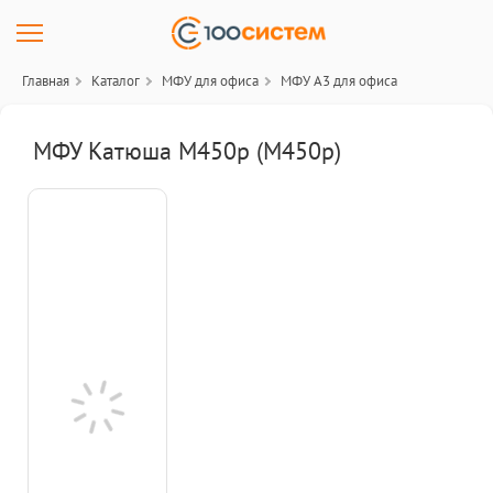
Главная
Каталог
МФУ для офиса
МФУ A3 для офиса
МФУ Катюша M450p (M450p)