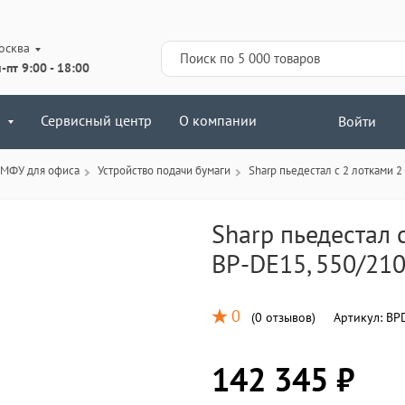
осква
-пт 9:00 - 18:00
Сервисный центр
О компании
Войти
 МФУ для офиса
Устройство подачи бумаги
Sharp пьедестал с 2 лотками 2
Sharp пьедестал с
BP-DE15, 550/210
0
(
0 отзывов
)
Артикул:
BP
142 345 ₽