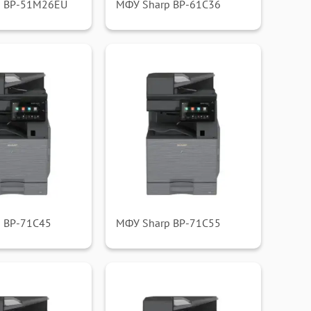
p BP-51M26EU
МФУ Sharp BP-61C36
 BP-71C45
МФУ Sharp BP-71C55