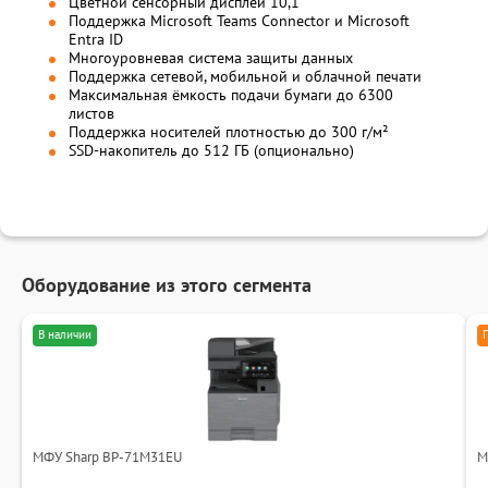
Цветной сенсорный дисплей 10,1"
Поддержка Microsoft Teams Connector и Microsoft
Entra ID
Многоуровневая система защиты данных
Поддержка сетевой, мобильной и облачной печати
Максимальная ёмкость подачи бумаги до 6300
листов
Поддержка носителей плотностью до 300 г/м²
SSD-накопитель до 512 ГБ (опционально)
Оборудование из этого сегмента
В наличии
МФУ Sharp BP-71M31EU
М