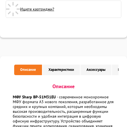
Ищете картриджи?
Описание
Характеристики
Аксессуары
Расх
Описание
МФУ Sharp BP-51M31EU
- современное монохромное
МФУ формата A3 нового поколения, разработанное для
средних и крупных компаний, которым необходимы
высокая производительность, расширенные функции
безопасности и удобная интеграция в цифровую
офисную инфраструктуру. Устройство объединяет
функции печати, копирования, сканирования, хранения