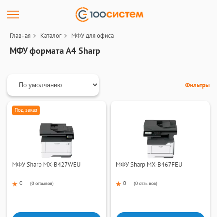
Главная
Каталог
МФУ для офиса
МФУ формата А4 Sharp
Фильтры
Под заказ
МФУ Sharp MX-B427WEU
МФУ Sharp MX-B467FEU
0
0
(
0 отзывов
)
(
0 отзывов
)