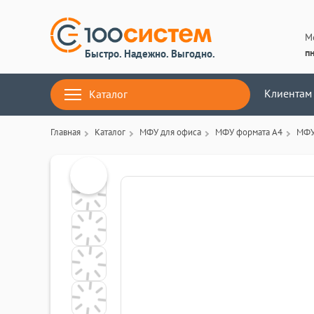
М
пн
Быстро. Надежно. Выгодно.
Клиентам
Каталог
Главная
Каталог
МФУ для офиса
МФУ формата А4
МФУ