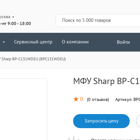
осква
-пт 9:00 - 18:00
Сервисный центр
О компании
Войти
 Sharp BP-C131WDEU (BPC131WDEU)
МФУ Sharp BP-C
0
(
0 отзывов
)
Артикул:
BP
Запросить цену