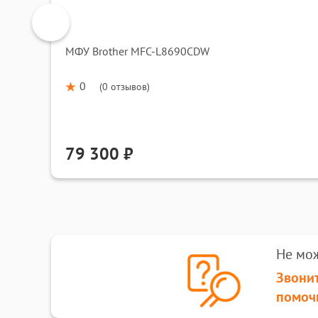
МФУ Brother MFC-L8690CDW
0
(
0 отзывов
)
79 300 ₽
Не мо
Звонит
помоч