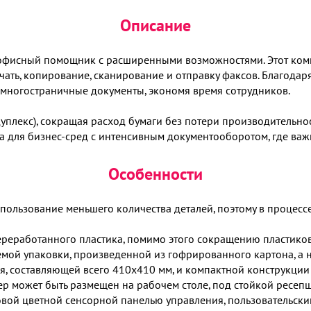
Описание
фисный помощник с расширенными возможностями. Этот комп
чать, копирование, сканирование и отправку факсов. Благода
 многостраничные документы, экономя время сотрудников.
плекс), сокращая расход бумаги без потери производительнос
а для бизнес-сред с интенсивным документооборотом, где важ
Особенности
пользование меньшего количества деталей, поэтому в процес
реработанного пластика, помимо этого сокращению пластиков
ой упаковки, произведенной из гофрированного картона, а н
, составляющей всего 410x410 мм, и компактной конструкции
ер может быть размещен на рабочем столе, под стойкой ресеп
й цветной сенсорной панелью управления, пользовательский