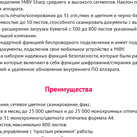
с моделями МФУ Sharp среднего и высокого сегментов. Наклон 
 аппарата.
сть печати/копирования до 31 отп./мин. в цветном и черно-б
костью до 50 листов, способного сканировать документы с вы
расширения загрузки бумагой с 300 до 800 листов указанный 
льшой компании.
андартной функцией беспроводного подключения и имеет подд
 документы, подключив свое мобильное устройство к МФУ.
а набором надежных функций безопасности, которые были ра
и которые включают в себя функции шифрования/стирания дан
лей и удаленное обновление внутреннего ПО аппарата.
Преимущества
ние, сетевое цветное сканирование, факс.
 в месяц до 25 000 цветных и до 25 000 монохромных отпеча
до 31 монохромного/цветного отпечатка формата A4.
истов, максимально 800 листов.
ь управления с "простым режимом" работы.