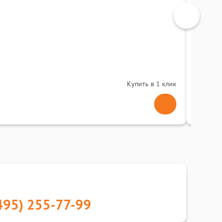
МФУ Br
0
(
Купить в 1 клик
117 
495) 255-77-99