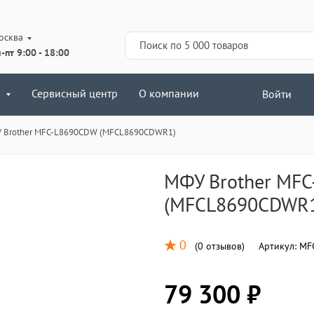
осква
-пт 9:00 - 18:00
Сервисный центр
О компании
Войти
 Brother MFC-L8690CDW (MFCL8690CDWR1)
МФУ Brother MF
(MFCL8690CDWR
0
(
0 отзывов
)
Артикул:
MF
79 300 ₽