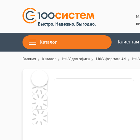
М
пн
Быстро. Надежно. Выгодно.
Клиентам
Каталог
Главная
Каталог
МФУ для офиса
МФУ формата А4
МФУ