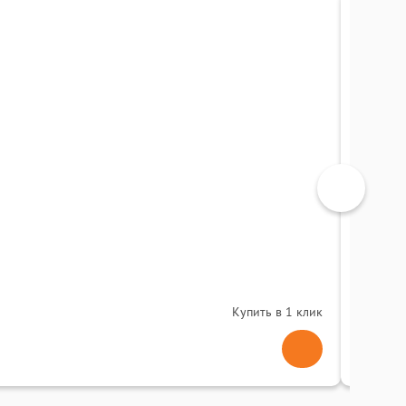
МФУ S
0
(
Купить в 1 клик