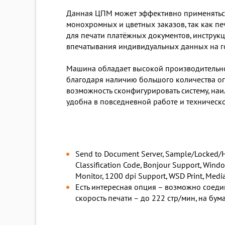
Данная ЦПМ может эффективно применяться
монохромных и цветных заказов, так как п
для печати платёжных документов, инструкци
впечатывания индивидуальных данных на г
Машина обладает высокой производительнос
благодаря наличию большого количества оп
возможность сконфигурировать систему, на
удобна в повседневной работе и техническ
Send to Document Server, Sample/Locked/Hold
Classification Code, Bonjour Support, Wind
Monitor, 1200 dpi Support, WSD Print, Media 
Есть интересная опция – возможно соеди
скорость печати – до 222 стр/мин, на бума