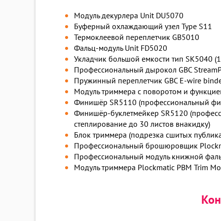
Модуль декурлера Unit DU5070
Буферный охлаждающий узел Type S11
Термоклеевой переплетчик GB5010
Фальц-модуль Unit FD5020
Укладчик большой емкости тип SK5040 (1 or
Профессиональный дырокол GBC StreamPunc
Пружинный переплетчик GBC E-wire bind
Модуль триммера с поворотом и функцией 
Финишёр SR5110 (профессиональный финиш
Финишёр-буклетмейкер SR5120 (профессио
степлирование до 30 листов внакидку)
Блок триммера (подрезка сшитых публик
Профессиональный брошюровщик Plockma
Профессиональный модуль книжной фаль
Модуль триммера Plockmatic PBM Trim Mo
Кон