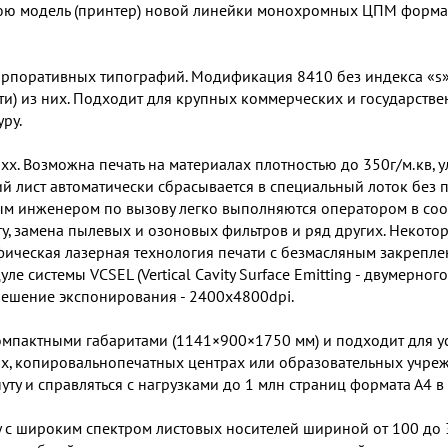
юю модель (принтер) новой линейки монохромных ЦПМ форма
рпоративных типографий. Модификация 8410 без индекса «s» 
сти) из них. Подходит для крупных коммерческих и государств
ру.
х. Возможна печать на материалах плотностью до 350г/м.кв, у
й лист автоматически сбрасывается в специальный лоток без 
ым инженером по вызову легко выполняются оператором в соот
у, замена пылевых и озоновых фильтров и ряд других. Некот
фическая лазерная технология печати с безмасляным закрепл
е системы VCSEL (Vertical Cavity Surface Emitting - двумерн
зрешение экспонирования - 2400х4800dpi.
компактными габаритами (1141×900×1750 мм) и подходит для у
ах, копировальнопечатных центрах или образовательных учреж
ту и справляться с нагрузками до 1 млн страниц формата А4 в
у с широким спектром листовых носителей шириной от 100 до 3