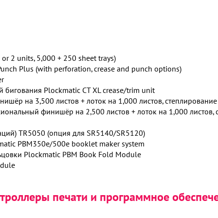
 2 units, 5,000 + 250 sheet trays)
h Plus (with perforation, crease and punch options)
er
бигования Plockmatic CT XL crease/trim unit
ёр на 3,500 листов + лоток на 1,000 листов, степлирование 
нальный финишёр на 2,500 листов + лоток на 1,000 листов, с
аций) TR5050 (опция для SR5140/SR5120)
tic PBM350e/500e booklet maker system
цовки Plockmatic PBM Book Fold Module
dule
троллеры печати и программное обеспеч