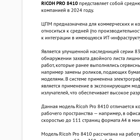
RICOH PRO 8410
представляет собой средн
компанией в 2024 году.
ЦПМ предназначена для коммерческих и ко
относиться к средней (по производительно
к интеграции в имеющуюся ИТ-инфраструкту
Является улучшенной наследницей серии 83х
обнаружении захвата двойного листа лишни
работ, которые ранее выполнялись сервисн
например замены роликов, подающих бумаг
моделями. В системе применена электрогра
является применение в экспонирующем модул
излучателей, что обеспечивает высокое ра
Данная модель Ricoh Pro 8410 отличается 
рабочего пространства — например, в офис
скоростью до 111 страниц формата А4 в мину
Модель Ricoh Pro 8410 рассчитана на работ