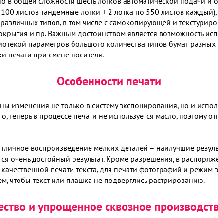
ено в общей сложности шесть лотков автоматической подачи и 
1100 листов тандемные лотки + 2 лотка по 550 листов каждый)
 различных типов, в том числе с самокопирующей и текстурир
окрытия и пр. Важным достоинством является возможность исп
иотекой параметров большого количества типов бумаг разных 
и печати при смене носителя.
Особенности печати
ы изменения не только в систему экспонирования, но и испол
, теперь в процессе печати не используется масло, поэтому от
тличное воспроизведение мелких деталей – наилучшие результ
тся очень достойный результат. Кроме разрешения, в распоряж
качественной печати текста, для печати фотографий и режим 
ем, чтобы текст или плашка не подверглись растрированию.
ество и упрощенное сквозное производст