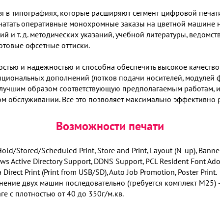
 в типографиях, которые расширяют сегмент цифровой печат
ечатать оперативные монохромные заказы на цветной машине 
й и т. д. методических указаний, учебной литературы, ведомст
отовые офсетные оттиски.
тью и надежностью и способна обеспечить высокое качество 
циональных дополнений (лотков подачи носителей, модулей фи
илучшим образом соответствующую предполагаемым работам, и 
ом обслуживании. Всё это позволяет максимально эффективно 
Возможности печати
/Stored/Scheduled Print, Store and Print, Layout (N-up), Banner Pag
ows Active Directory Support, DDNS Support, PCL Resident Font A
Direct Print (Print from USB/SD), Auto Job Promotion, Poster Print.
нение двух машин последовательно (требуется комплект М25) 
ге с плотностью от 40 до 350г/м.кв.