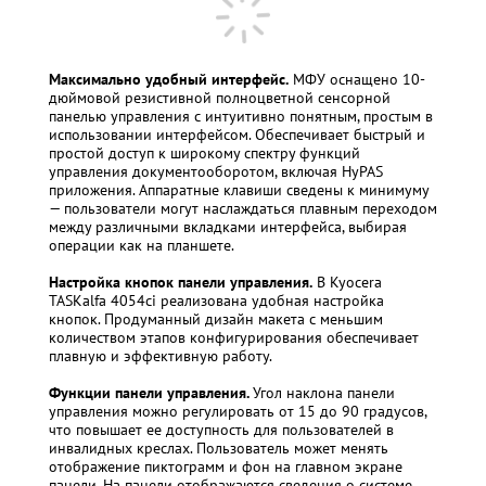
Максимально удобный интерфейс.
М
ФУ оснащено 10-
дюймовой резистивной полноцветной сенсорной
панелью управления с интуитивно понятным, простым в
использовании интерфейсом. Обеспечивает быстрый и
простой доступ к широкому спектру функций
управления документооборотом, включая HyPAS
приложения. Аппаратные клавиши сведены к минимуму
— пользователи могут наслаждаться плавным переходом
между различными вкладками интерфейса, выбирая
операции как на планшете.
Настройка кнопок панели управления.
В Kyocera
TASKalfa 4054ci реализована удобная настройка
кнопок. Продуманный дизайн макета с меньшим
количеством этапов конфигурирования обеспечивает
плавную и эффективную работу.
Функции панели управления.
Угол наклона панели
управления можно регулировать от 15 до 90 градусов,
что повышает ее доступность для пользователей в
инвалидных креслах. Пользователь может менять
отображение пиктограмм и фон на главном экране
панели. На панели отображаются сведения о системе,