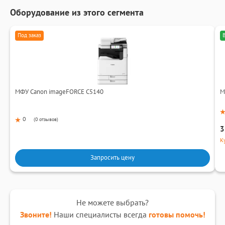
Оборудование из этого сегмента
Под заказ
МФУ Canon imageFORCE C5140
М
0
(
0 отзывов
)
3
К
Запросить цену
Не можете выбрать?
Звоните!
Наши специалисты всегда
готовы помочь!