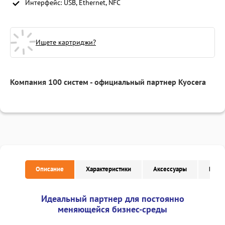
Интерфейс: USB, Ethernet, NFC
Ищете картриджи?
Компания 100 систем - официальный партнер Kyocera
Описание
Характеристики
Аксессуары
Расх
Идеальный партнер для постоянно
меняющейся бизнес-среды