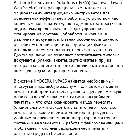
Platform for Advanced Solutions (
HyPAS
) (на Java с Java и
Web Service) которая предоставляет множество
опциональных интегрируемых инструментов для
обеспечения эффективной работы с устройством как
конечным пользователям, так и администраторам - есть
подсистемы предназначенные для упрощения
сканирования, доставки, обработки и хранения
различных документов. Главная особенность данного
решения — организация маршрутизации файлов с
использованием метаданных, прописанных в тэгах.
Другое приложение позволяет распечатывать типовые
документы (бланки, анкеты, сертификаты и пр.) из
централизованного сетевого хранилища, в которое они
помещены администратором системы.
В системе KYOCERA HyPASS найдётся необходимый
инструмент под любую задачу – и для автоматизации
печати с выбором соответствующего сценария – какую
работу на какой машине и с какими настройками
печатать, и что куда сканировать и куда переслать
(опционально – и факсом), и учёт кто чего и сколько
печатал и за какое время, и мониторинг ресурсов с
удобным оповещением администратора о состоянии
системы и её элементов, и работа с файлохранилищами
и облаками, и система распределённой печати, и
развитые средства безопасности.