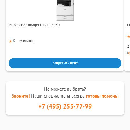
МФУ Canon imageFORCE C5140
М
0
(
0 отзывов
)
3
К
Запросить цену
Не можете выбрать?
Звоните!
Наши специалисты всегда
готовы помочь!
+7 (495) 255-77-99