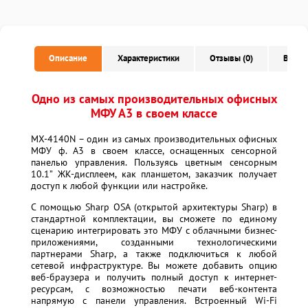
Описание
Характеристики
Отзывы (0)
Вопро
Одно из самых производительных офисных
МФУ А3 в своем классе
MX-4140N – один из самых производительных офисных
МФУ ф. А3 в своем классе, оснащенных сенсорной
панелью управления. Пользуясь цветным сенсорным
10.1” ЖК-дисплеем, как планшетом, заказчик получает
доступ к любой функции или настройке.
С помощью Sharp OSA (открытой архитектуры Sharp) в
стандартной комплектации, вы сможете по единому
сценарию интегрировать это МФУ с облачными бизнес-
приложениями, созданными технологическими
партнерами Sharp, а также подключиться к любой
сетевой инфраструктуре. Вы можете добавить опцию
веб-браузера и получить полный доступ к интернет-
ресурсам, с возможностью печати веб-контента
напрямую с панели управления. Встроенный Wi-Fi