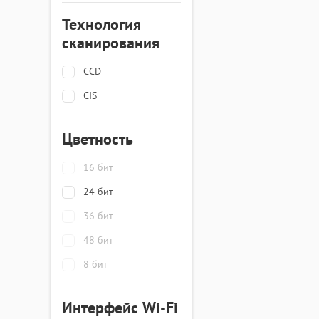
Технология
сканирования
CCD
CIS
Цветность
16 бит
24 бит
36 бит
48 бит
8 бит
Интерфейс Wi-Fi