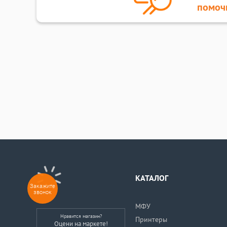
помоч
КАТАЛОГ
Закажите
звонок
МФУ
Нравится магазин?
Принтеры
Оцени на маркете!