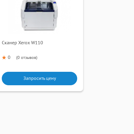
Сканер Xerox W110
0
(
0 отзывов
)
Запросить цену