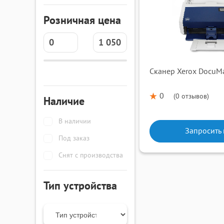
Розничная цена
Сканер Xerox DocuM
0
(
0 отзывов
)
Наличие
В наличии
Запросить
Под заказ
Снят с производства
Тип устройства