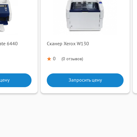
ate 6440
Сканер Xerox W130
0
(
0 отзывов
)
 цену
Запросить цену