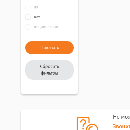
да
нет
опционально
Сбросить
фильтры
Не мо
Звонит