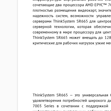
сочетающие два процессора AMD EPYC™ 700
плотностью размещения видеокарт, значи
надежность систем, возможности управл
серверами ThinkSystem SR665 для центро
серверной технологии, которая обеспеч
современному в мире процессору для цент
ThinkSystem SR665 может вмещать до 128
критические для рабочих нагрузок узкие м
ThinkSystem SR665 — это универсальная 
удовлетворения потребностей широкого д
7003 Series в сочетании с поддержкой 