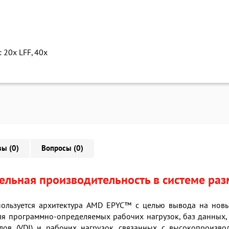
 20x LFF, 40x
ы (0)
Вопросы (0)
ельная производительность в системе ра
пользуется архитектура AMD EPYC™ с целью вывода на нов
я программно-определяемых рабочих нагрузок, баз данных, 
лов (VDI) и рабочих нагрузок, связанных с высокопроизв