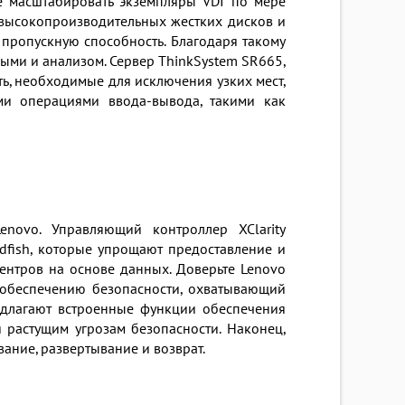
е масштабировать экземпляры VDI по мере
 высокопроизводительных жестких дисков и
ропускную способность. Благодаря такому
ыми и анализом. Сервер ThinkSystem SR665,
ь, необходимые для исключения узких мест,
ми операциями ввода-вывода, такими как
enovo. Управляющий контроллер XClarity
dfish, которые упрощают предоставление и
ентров на основе данных. Доверьте Lenovo
к обеспечению безопасности, охватывающий
едлагают встроенные функции обеспечения
 растущим угрозам безопасности. Наконец,
ание, развертывание и возврат.