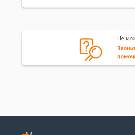
Не мо
Звонит
помоч