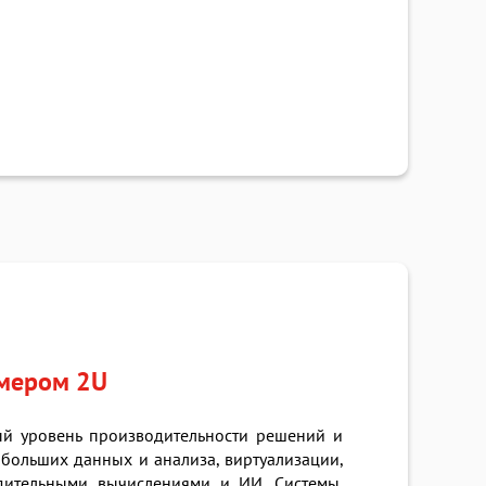
змером 2U
ый уровень производительности решений и
больших данных и анализа, виртуализации,
одительными вычислениями и ИИ. Системы,