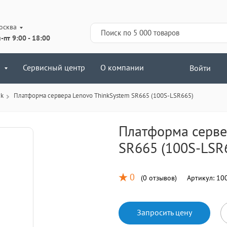
осква
-пт 9:00 - 18:00
Сервисный центр
О компании
Войти
ck
Платформа сервера Lenovo ThinkSystem SR665 (100S-LSR665)
Платформа серве
SR665 (100S-LSR
0
(
0 отзывов
)
Артикул:
100
Запросить цену