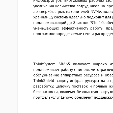
инфраструктуры виртуальных рабочих сто
увеличения количества сотрудников на пр
до сверхбыстрых накопителей NVMe, подд
хранилищу система идеально подходит для 
поддерживающий до 8 слотов PCIe 4.0, обе
уменьшающих эффективность работы пред
программноопределяемые сети и распреде
ThinkSystem SR665 включает широко изв
поддерживает работу с типовыми отраслев
обслуживание аппаратных ресурсов и обес
ThinkShield защиту инфраструктуры дата-
разработку, цепочку поставок и полный 
безопасности, включая безопасную загруз
портфель услуг Lenovo обеспечит поддержку