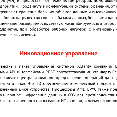
лов (VDI) и предоставляют технические ресурсы, помогающи
едприятии. Продвинутые конфигурации системы хранения, от
ерживают хранение больших объемов данных и высочайшую п
рабочих нагрузок, связанных с базами данных, большими данн
спечивает расширяемость, сетевую масштабируемость и скорост
приятия, при обработке рабочих нагрузок с интенсивны
ленные вычисления.
Инновационное управление
естный пакет управления системой XClarity компании L
ыми API-интерфейсами REST, соответствующими стандарту Re
печивают централизованное представление операций дата-ц
центра от атак. Это ПО обеспечивает комплексный подход 
жизненный цикл устройства. Процессоры AMD EPYC также пр
ку и полное шифрование данных в ОЗУ для противодействия
 всего жизненного цикла ваших ИТ-активов, включая планиров