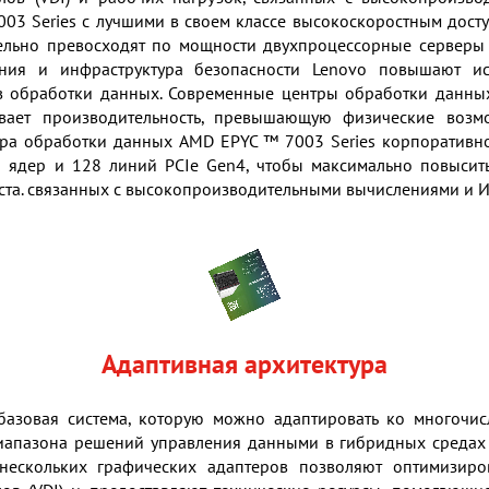
3 Series с лучшими в своем классе высокоскоростным досту
тельно превосходят по мощности двухпроцессорные сервер
ения и инфраструктура безопасности Lenovo повышают ис
в обработки данных. Современные центры обработки данных
ивает производительность, превышающую физические возм
ра обработки данных AMD EPYC ™ 7003 Series корпоративно
 ядер и 128 линий PCIe Gen4, чтобы максимально повысить
еста. связанных с высокопроизводительными вычислениями и И
Адаптивная архитектура
базовая система, которую можно адаптировать ко многоч
иапазона решений управления данными в гибридных средах
нескольких графических адаптеров позволяют оптимизиров