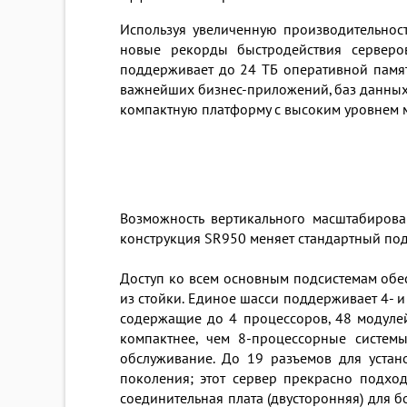
Используя увеличенную производительност
новые рекорды быстродействия серверов
поддерживает до 24 ТБ оперативной памят
важнейших бизнес-приложений, баз данных,
компактную платформу с высоким уровнем м
Возможность вертикального масштабирова
конструкция SR950 меняет стандартный под
Доступ ко всем основным подсистемам обес
из стойки. Единое шасси поддерживает 4- 
содержащие до 4 процессоров, 48 модулей
компактнее, чем 8-процессорные систе
обслуживание. До 19 разъемов для устан
поколения; этот сервер прекрасно подхо
соединительная плата (двусторонняя) для 