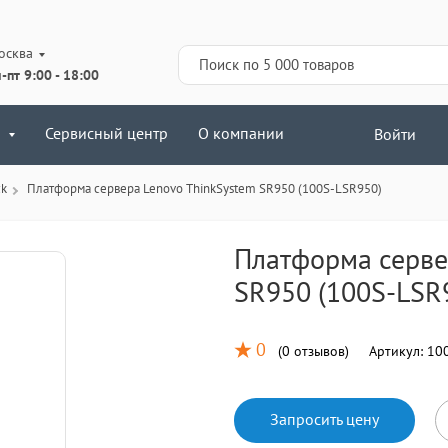
осква
-пт 9:00 - 18:00
Сервисный центр
О компании
Войти
ck
Платформа сервера Lenovo ThinkSystem SR950 (100S-LSR950)
Платформа серве
SR950 (100S-LSR
0
(
0 отзывов
)
Артикул:
100
Запросить цену