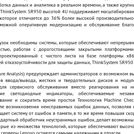
аботка данных и аналитика в реальном времени, а также кру
 ThinkSystem SR950 высотой 4U поддерживает масштабировани
, которое отличается до 36% более высокой производительн
зможной оперативную модернизацию и обслуживание благо
зок необходимы системы, которые обеспечивают непрерывну
остью, работая с дорогостоящими закрытыми платформами
проектированный с чистого листа на базе платформы x86,
ей отказоустойчивости для защиты данных, ThinkSystem SR95
ilure Analysis) предупреждает администраторов о возможном в
мов ввода/вывода, жестких и твердотельных дисков и модул
 для сервисного обслуживания вместо реагирования на 
ские светодиодные индикаторы, обеспечиваемые незав
вание и сократить время простоя Технология Machine Check 
ле возникновения неисправимых ошибок данных, позволяя и
ищает систему от ошибок в памяти, в то же время повышая скор
андартный обработчик неустранимых ошибок, делает возмож
орые из множества технологий, которые обеспечивают высо
 серверы Lenovo остаются самыми надежными в отрасли.