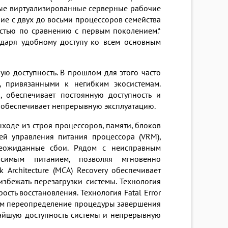
пные виртуализированные серверные рабочие
е с двух до восьми процессоров семейства
остью по сравнению с первым поколением.*
даря удобному доступу ко всем основным
ю доступность. В прошлом для этого часто
, привязанными к негибким экосистемам.
 обеспечивает постоянную доступность и
0 обеспечивает непрерывную эксплуатацию.
ыходе из строя процессоров, памяти, блоков
ей управления питания процессора (VRM),
неожиданные сбои. Рядом с неисправным
исимым питанием, позволяя мгновенно
Architecture (MCA) Recovery обеспечивает
збежать перезагрузки системы. Технология
ость восстановления. Технология Fatal Error
ным переопределение процедуры завершения
чайшую доступность системы и непрерывную