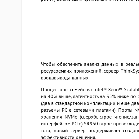
Чтобы обеспечить анализ данных в реал
ресурсоемких приложений, сервер ThinkSy
вводавывода данных.
Процессоры семейства Intel® Xeon® Scalab
на 40% выше, латентность на 35% ниже по 
(два в стандартной комплектации и еще дв
разъемы PCIe сетевыми платами). Порты 
хранения NVMe (сверхбыстрое чтение/зап
интерфейсом PCIe) SR950 втрое превосход
того, новый сервер поддерживает созда
эффективности решения.