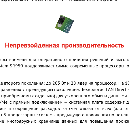
Непревзойденная производительность
ьном времени для оперативного принятия решений и высоч
stem SR950 поддерживает самые современные процессоры, о
le второго поколения; до 205 Вт и 28 ядер на процессор. На 
сравнению с предыдущим поколением. Технология LAN Direct
а приобретаемых отдельно) для ускоренного обмена данными 
NVMe с прямым подключением — системная плата содержит д
ись и сокращение расходов за счет отказа от всех (или о
ит 8-процессорные системы предыдущего поколения по потен
ние многоярусных хранилищ данных для повышения произ