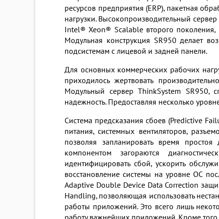
ресурсов предприятия (ERP), пакетная обр
нагрузки. Высокопроизводительный сервер
Intel® Xeon® Scalable второго поколения
Модульная конструкция SR950 делает во
подсистемам с лицевой и задней панели.
Для основных коммерческих рабочих нагру
приходилось жертвовать производительн
Модульный сервер ThinkSystem SR950, с
надежность. Предоставляя несколько уровн
Система предсказания сбоев (Predictive Fa
питания, системных вентиляторов, разъе
позволяя запланировать время простоя
компонентом загораются диагностиче
идентифицировать сбой, ускорить обслужи
восстановление системы на уровне ОС пос
Adaptive Double Device Data Correction защ
Handling, позволяющая использовать нест
работы приложений. Это всего лишь некот
работу важнейших приложений. Кроме того,