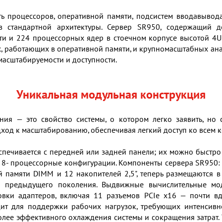
ь процессоров, оперативной памяти, подсистем вводавывод
 стандартной архитектуры. Сервер SR950, содержащий д
и и 224 процессорных ядер в стоечном корпусе высотой 4U.
 работающих в оперативной памяти, и крупномасштабных ана
асштабируемости и доступности.
Уникальная модульная конструкция
ния — это свойство системы, о котором легко заявить, но 
ход к масштабированию, обеспечивая легкий доступ ко всем 
печивается с передней или задней панели; их можно быстро 
и 8- процессорные конфигурации. Компоненты сервера SR950
 памяти DIMM и 12 накопителей 2,5", теперь размещаются в
мы предыдущего поколения. Выдвижные вычислительные мо
овки адаптеров, включая 11 разъемов PCIe x16 — почти в
дит для поддержки рабочих нагрузок, требующих интенсив
более эффективного охлаждения системы и сокращения затрат