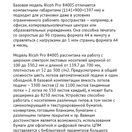
Базовая модель Ricoh Pro 8400S отличается
компактными габаритами (1141×900×1397 мм) и
подходит для установки даже в условиях
ограниченного рабочего пространства — например, в
офисах, копировальнопечатных центрах или
образовательных учреждениях. Она способна печатать
со скоростью до 96 страниц формата А4 в минуту и
справляться с нагрузками до 1 млн страниц формата А4
в месяц.
Модель Ricoh Pro 8400S рассчитана на работу с
широким спектром листовых носителей шириной от
100 до 330,2 мм и длиной от 139,7 до 700 мм,
плотностью от 52 до 300 г/м2. Предусмотрено в общей
сложности шесть лотков автоматической подачи и один
обходной. В базовой комплектации ёмкость лотков
подачи – 3300 листов (2 по 1100 листов тандемные
лотки + 2 лотка по 550 листов каждый), и может быть
расширена до 8250 листов. Устройство способно
работать с носителями различных типов, в том числе с
самокопирующей и текстурированной бумагой,
конвертами, готовыми бланками, бумагами с
различными типами покрытия и пр. Важным
достоинством является возможность использования
бумаги для офсетной и цифровой печати. ЦПМ
поставляется с библиотекой параметров большого