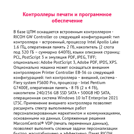
Контроллеры печати и программное
обеспечение
В базе ЦПМ оснащается встроенным контроллером -
RICOH GW Controller со следующей конфигурацией: тип
контроллера – встроенный, процессор Intel Apollo Lake
1.6 ГГц, оперативная память 2 Гб, накопитель (2 слота
под 320 ГБ – суммарно 640Гб), языки описания страниц:
PCL, PostScript 3 и эмуляция PDF, JPEG, TIFF;
опционально: Adobe PostScript 3, Adobe PDF, IPDS, XPS.
Опционально машина может оснащаться внешним
контроллером Printer Controller EB-36 со следующей
конфигурацией: тип контроллера – внешний, система -
Fiery system FS600 Pro, процессор - Intel Pentium
G7400E, оперативная память - 8 Гб (2 x 4 Гб),
накопители 240/256 GB SSD SATA + 500GB HD SATA,
операционная система Windows 10 IoT Enterprise 2021
LTSC. Применение внешнего контроллера позволяет
расширить спектр выполняемых работ
персонализированным маркетингом и коммуникациями,
основанными на данных. Сопряженные решения
MarcomCentral® VDP (печать переменных данных),
позволяют выполнять сложные задачи персонализации
быстро, масштабируемо и эффективно. Пакет RICOH