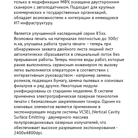
только в модификации МФУ, оснащена двусторонним
сканером с автоподатчиком. Подходит для крупных
коммерческих и государственных организаций,
обладает возможностями к интеграции в имеющуюся
ИТ-инфраструктуру.
Является улучшенной наследницей серии 83хх.
Возможна печать на материалах плотностью до 300г/
м.кв, улучшена работа тракта печати – теперь при
обнаружении захвата двойного листа лишний лист
автоматически сбрасывается в специальный лоток без
прерывания работы. Теперь многие виды работ, которые
ранее выполнялись сервисным инженером по вызову
легко выполняются оператором в соответствии с
интерактивным руководством - например замены
роликов, подающих бумагу, замена пылевых и озоновых
фильтров и ряд других. Некоторые модули
унифицированы со старшими моделями. В системе
применена электрографическая лазерная технология
печати с безмасляным закреплением тонера. Одним из
ключевых элементов является применение в
экспонирующем модуле системы VCSEL (Vertical Cavity
Surface Emitting - двумерного массива
полупроводниковых лазерных излучателей, что
обеспечивает высокое разрешение экспонирования -
2400х4800dpi.