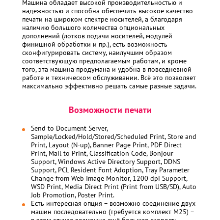
Машина обладает высокой производительностью и
надежностью и способна обеспечить высокое качество
печати на широком спектре носителей, а благодаря
наличию большого количества опциональных
дополнений (лотков подачи носителей, модулей
финишной обработки и пр.), есть возможность
сконфигурировать систему, наилучшим образом
соответствующую предполагаемым работам, и кроме
того, эта машина продумана и удобна в повседневной
работе и техническом обслуживании. Всё это позволяет
максимально эффективно решать самые разные задачи.
Возможности печати
Send to Document Server,
Sample/Locked/Hold/Stored/Scheduled Print, Store and
Print, Layout (N-up), Banner Page Print, PDF Direct
Print, Mail to Print, Classification Code, Bonjour
Support, Windows Active Directory Support, DDNS
Support, PCL Resident Font Adoption, Tray Parameter
Change from Web Image Monitor, 1200 dpi Support,
WSD Print, Media Direct Print (Print from USB/SD), Auto
Job Promotion, Poster Print.
Есть интересная опция – возможно соединение двух
машин последовательно (требуется комплект М25) –