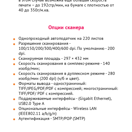
в этом случае возможна ещё большая скорость
печати – до 192стр/мин, на бумаге с плотностью от
40 до 350г/м.кв.
Опции сканера
Однопроходный автоподатчик на 220 листов
Разрешение сканирования -
100/150/200/300/400/600 dpi. По умолчанию - 200
dpi.
Сканируемая площадь - 297 × 432 мм
Скорость сканирования в симплекс-режиме - 140
изобр/мин;
Скорость сканирования в дуплексном режиме - 280
изобр/мин (200 dpi) (ч/б и цвет).
Форматы вывода - одностраничный:
TIFF/JPEG/PDF/PDF с компрессией; многостраничный:
TIFF/PDF/ PDF с компрессией.
Поддерживаемые интерфейсы - (Gigabit Ethernet),
USB2.0 Type A
Опциональные интерфейсы - Wireless LAN
(IEEE802.11 a/b/g/n)
Аутентификация - SMTP/POP (SMTP)