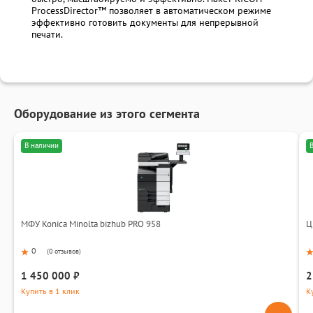
ProcessDirector™ позволяет в автоматическом режиме
эффективно готовить документы для непрерывной
печати.
Оборудование из этого сегмента
В наличии
МФУ Konica Minolta bizhub PRO 958
Ц
0
(
0 отзывов
)
1 450 000 ₽
2
Купить в 1 клик
К