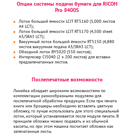
Опции системы подачи бумаги для RICOH
Pro 8400S
Лоток большой ёмкости LCIT RT5160 (5,000 листов
A4 LCT);
Лоток большой ёмкости LCIT RT5170 (4,500 sheet
A3/SRA3 LCT);
Вакуумный лоток большой ёмкости RT5150 (4,880
листов вакуумная подача A3/SRA3 LCT);
Обходной лоток BY5020 (550 листов);
Интерпозер CI5040 (2 x 200 листов) для вставки
предзапечатанных листов.
Послепечатные возможности
Линейка обладает широкими возможностями по
комплектации разнообразными модулями для
послепечатной обработки продукции. Если при печати
книги или брошюры необходимо вставлять цветную
обложку, то лучше использовать для этого специальный
лоток, который устанавливается после модуля печати. В
принципе обложки можно подавать и из обычной
кассеты, но при этом машина посчитает обложки как
запечатанные листы.