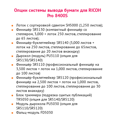
Опции системы вывода бумаги для RICOH
Pro 8400S
Лоток с сортировкой сдвигом SH5000 (1,250 листов);
Финишёр SR5130 (компактный финишёр со
степлером, 3,000 + лоток 250 листов, степлирование
до 65 листов);
Финишёр-буклетмейкер SR5140 (3,000 листов +
лоток на 250 листов, степлирование до 65листов,
степлирование до 20 листов внакидку)
Дырокол (модуль) PU3110 (опция для
SR5130/SR5140)
Финишёр SR5110 (профессиональный финишёр на
3,500 листов + лоток на 1,000 листов, степлирование
до 100 листов)
Финишёр-буклетмейкер SR5120 (профессиональный
финишёр на 2,500 листов + лоток на 1,000 листов,
степлирование до 100 листов, степлирование до 30
листов внакидку)
Блок триммера (подрезка сшитых публикаций)
TR5050 (опция для SR5140/SR5120)
Модуль дырокола PU5030 (опция для
SR5110/SR5120)
Фальц-модуль FD5030