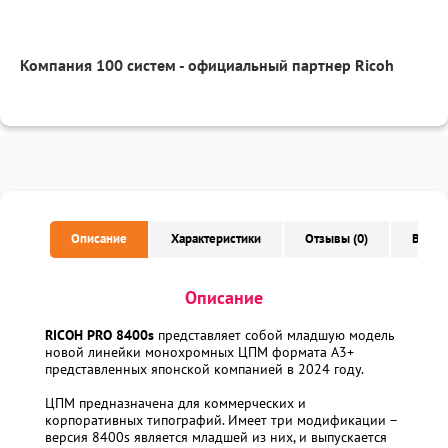
Компания 100 систем - официальный партнер Ricoh
Описание
Характеристики
Отзывы (0)
Вопро
Описание
RICOH PRO 8400s
представляет собой младшую модель
новой линейки монохромных ЦПМ формата А3+
представленных японской компанией в 2024 году.
ЦПМ предназначена для коммерческих и
корпоративных типографий. Имеет три модификации –
версия 8400s является младшей из них, и выпускается