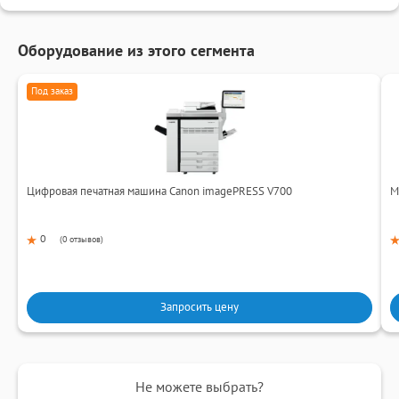
Оборудование из этого сегмента
Под заказ
Цифровая печатная машина Canon imagePRESS V700
М
0
(
0 отзывов
)
Запросить цену
Не можете выбрать?