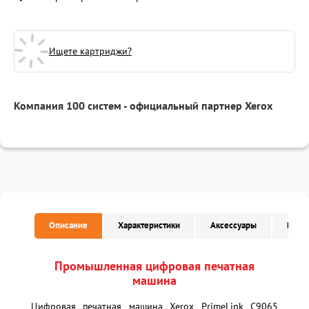
Ищете картриджи?
Компания 100 систем - официальный партнер Xerox
Описание
Характеристики
Аксессуары
Расх
Промышленная цифровая печатная
машина
Цифровая печатная машина Xerox PrimeLink C9065