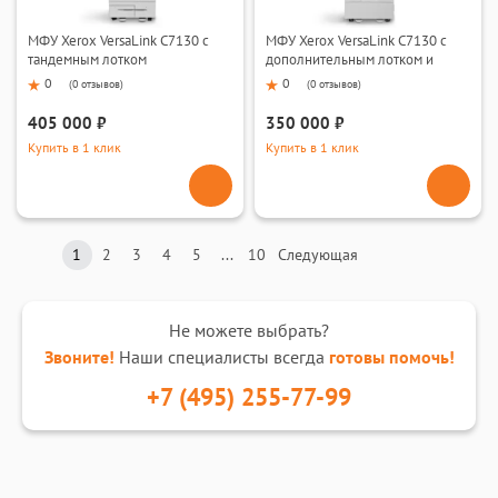
МФУ Xerox VersaLink C7130 с
МФУ Xerox VersaLink C7130 с
тандемным лотком
дополнительным лотком и
тумбой
0
0
(
0 отзывов
)
(
0 отзывов
)
405 000 ₽
350 000 ₽
Купить в 1 клик
Купить в 1 клик
1
2
3
4
5
...
10
Следующая
Не можете выбрать?
Звоните!
Наши специалисты всегда
готовы помочь!
+7 (495) 255-77-99