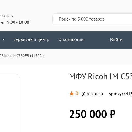
осква
-пт 9:00 - 18:00
Сервисный центр
О компании
Войти
 Ricoh IM C530FB (418224)
МФУ Ricoh IM C5
0
(
0 отзывов
)
Артикул:
41
250 000 ₽