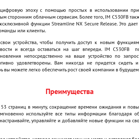
 цифровую эпоху с помощью простых в использовании при
м сторонним облачным сервисам. Более того, IM C530FB такж
ксклюзивной функции Streamline NX Secure Release. Это дает 
команды или клиенты.
свои устройства, чтобы получить доступ к новым функциям.
вости и всегда оставаться на шаг впереди. IM C530FB по
овления непосредственно на ваше устройство по запрос
ативно удовлетворены. Вам никогда не придется сидеть 
рь вы можете легко обеспечить рост своей компании в будущем
Преимущества
 53 страниц в минуту, сокращение времени ожидания и пов
 мгновенно используйте все типы информации благодаря о
 настраивайте, управляйте и добавляйте новые функции на св