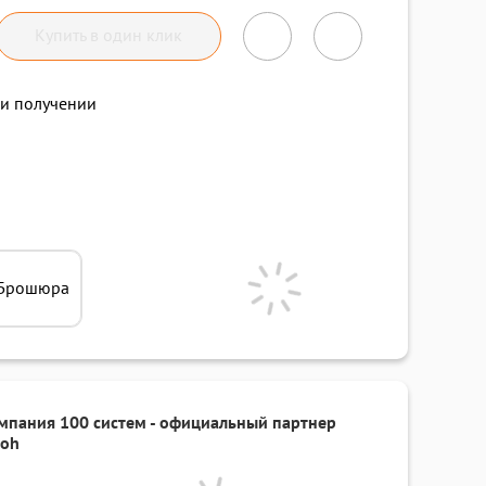
Купить в один клик
и получении
Брошюра
мпания 100 систем - официальный партнер
coh