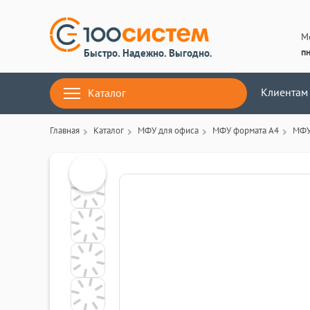
М
пн
Быстро. Надежно. Выгодно.
Клиентам
Каталог
Главная
Каталог
МФУ для офиса
МФУ формата А4
МФУ