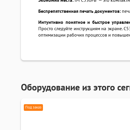
Экономия места:
IM C530FB — это компактно
Беспрепятственная печать документов:
печ
Интуитивно понятное и быстрое управле
Просто следуйте инструкциям на экране. C
оптимизации рабочих процессов и повышен
Оборудование из этого се
Под заказ