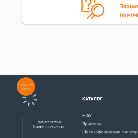
Звонит
помоч
Закажите
звонок
КАТАЛОГ
МФУ
Нравится магазин?
Принтеры
Оцени на маркете!
Широкоформатные принтер