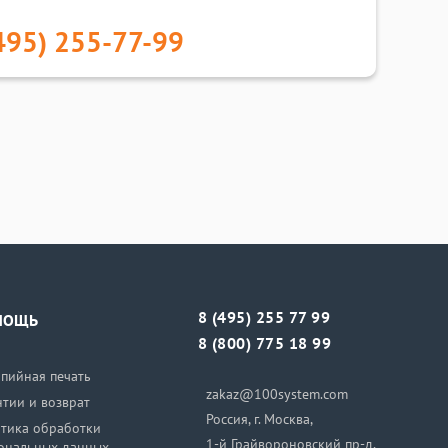
495) 255-77-99
8 (495) 255 77 99
МОЩЬ
8 (800) 775 18 99
пийная печать
zakaz@100system.com
нтии и возврат
Россия, г. Москва,
тика обработки
1-й Грайвороновский пр-д,
ональных данных