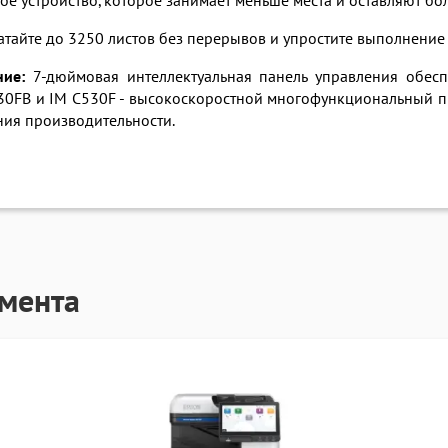
е устройство, которое занимает меньше места и оставляют бол
атайте до 3250 листов без перерывов и упростите выполнение 
ние:
7-дюймовая интеллектуальная панель управления обеспе
530FB и IM C530F - высокоскоростной многофункциональный 
ия производительности.
гмента