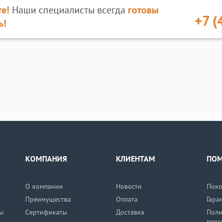
е!
Наши специалисты всегда
готовы
+7 (
ь!
КОМПАНИЯ
КЛИЕНТАМ
ПО
О компании
Новости
Поко
Преимущества
Оплата
Гара
ы
Сертификаты
Доставка
Поли
перс