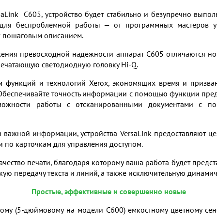
saLink C605, устройство будет стабильно и безупречно выпо
 для беспроблемной работы — от программных мастеров 
с пошаговым описанием.
ния превосходной надежности аппарат C605 отличаются нов
печатающую светодиодную головку Hi-Q.
м функций и технологий Xerox, экономящих время и призв
Обеспечивайте точность информации с помощью функции пре
можности работы с отсканированными документами с по
 важной информации, устройства VersaLink предоставляют це
 по карточкам для управления доступом.
ачество печати, благодаря которому ваша работа будет предст
кую передачу текста и линий, а также исключительную динамич
Простые, эффективные и совершенно новые
вому (5-дюймовому на модели С600) емкостному цветному се