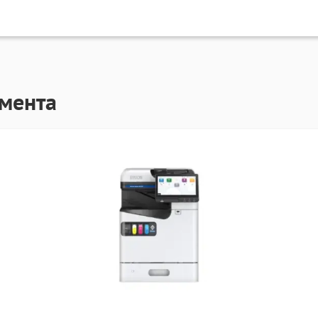
гмента