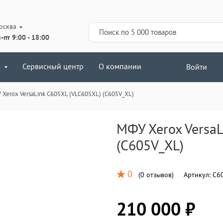
осква
-пт 9:00 - 18:00
Сервисный центр
О компании
Войти
Xerox VersaLink C605XL (VLC605XL) (C605V_XL)
МФУ Xerox VersaL
(C605V_XL)
0
(
0 отзывов
)
Артикул:
C60
210 000 ₽