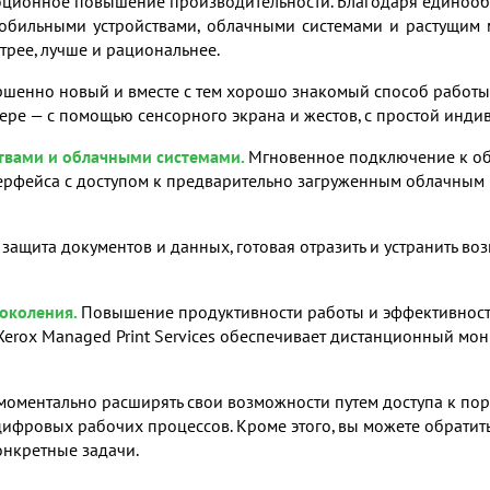
юционное повышение производительности. Благодаря единооб
с мобильными устройствами, облачными системами и растущи
трее, лучше и рациональнее.
шенно новый и вместе с тем хорошо знакомый способ работы с
е — с помощью сенсорного экрана и жестов, с простой индиви
ствами и облачными системами.
Мгновенное подключение к о
нтерфейса с доступом к предварительно загруженным облачным
защита документов и данных, готовая отразить и устранить во
околения.
Повышение продуктивности работы и эффективност
Xerox Managed Print Services обеспечивает дистанционный мон
моментально расширять свои возможности путем доступа к порт
фровых рабочих процессов. Кроме этого, вы можете обратить
онкретные задачи.