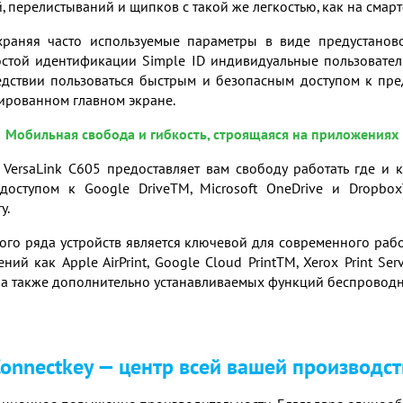
перелистываний и щипков с такой же легкостью, как на смар
охраняя часто используемые параметры в виде предустаново
той идентификации Simple ID индивидуальные пользовател
ледствии пользоваться быстрым и безопасным доступом к пре
ированном главном экране.
Мобильная свобода и гибкость, строящаяся на приложениях
VersaLink С605 предоставляет вам свободу работать где и 
оступом к Google DriveTM, Microsoft OneDrive и Dropbo
y.
го ряда устройств является ключевой для современного работ
й как Apple AirPrint, Google Cloud PrintTM, Xerox Print Se
ia, а также дополнительно устанавливаемых функций беспроводнои
onnectkey — центр всей вашей производс