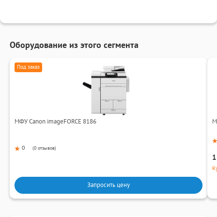
Оборудование из этого сегмента
Под заказ
МФУ Canon imageFORCE 8186
М
0
(
0 отзывов
)
1
К
Запросить цену