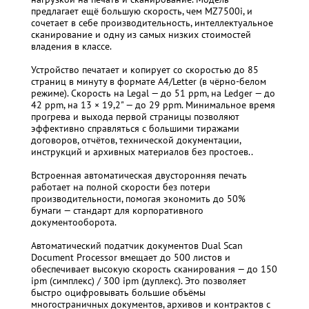
предлагает ещё большую скорость, чем MZ7500i, и
сочетает в себе производительность, интеллектуальное
сканирование и одну из самых низких стоимостей
владения в классе.
Устройство печатает и копирует со скоростью до 85
страниц в минуту в формате A4/Letter (в чёрно-белом
режиме). Скорость на Legal — до 51 ppm, на Ledger — до
42 ppm, на 13 × 19,2" — до 29 ppm. Минимальное время
прогрева и выхода первой страницы позволяют
эффективно справляться с большими тиражами
договоров, отчётов, технической документации,
инструкций и архивных материалов без простоев..
Встроенная автоматическая двусторонняя печать
работает на полной скорости без потери
производительности, помогая экономить до 50%
бумаги — стандарт для корпоративного
документооборота.
Автоматический податчик документов Dual Scan
Document Processor вмещает до 500 листов и
обеспечивает высокую скорость сканирования — до 150
ipm (симплекс) / 300 ipm (дуплекс). Это позволяет
быстро оцифровывать большие объёмы
многостраничных документов, архивов и контрактов с