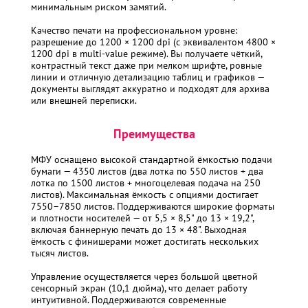
минимальным риском замятий.
Качество печати на профессиональном уровне:
разрешение до 1200 × 1200 dpi (с эквивалентом 4800 ×
1200 dpi в multi-value режиме). Вы получаете чёткий,
контрастный текст даже при мелком шрифте, ровные
линии и отличную детализацию таблиц и графиков —
документы выглядят аккуратно и подходят для архива
или внешней переписки.
Преимущества
МФУ оснащено высокой стандартной ёмкостью подачи
бумаги — 4350 листов (два лотка по 550 листов + два
лотка по 1500 листов + многоцелевая подача на 250
листов). Максимальная ёмкость с опциями достигает
7550–7850 листов. Поддерживаются широкие форматы
и плотности носителей — от 5,5 × 8,5" до 13 × 19,2",
включая баннерную печать до 13 × 48". Выходная
ёмкость с финишерами может достигать нескольких
тысяч листов.
Управление осуществляется через большой цветной
сенсорный экран (10,1 дюйма), что делает работу
интуитивной. Поддерживаются современные