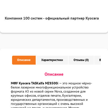
Компания 100 систем - официальный партнер Kyocera
Описание
Характеристики
Отзывы (0)
Вопро
Описание
МФУ Kyocera TASKalfa MZ8500i
— это мощное чёрно-
белое лазерное многофункциональное устройство
формата A3 из новой серии Nova, созданное для
крупных офисов, отделов печати, бухгалтерии,
юридических департаментов, производственных и
государственных организаций с очень высокой
нагрузкой на печать и сканирование. Модель