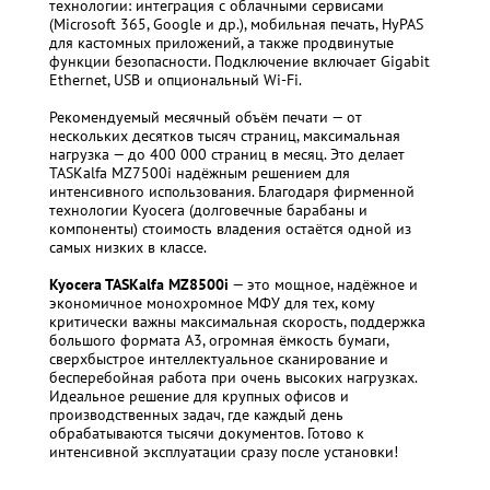
технологии: интеграция с облачными сервисами
(Microsoft 365, Google и др.), мобильная печать, HyPAS
для кастомных приложений, а также продвинутые
функции безопасности. Подключение включает Gigabit
Ethernet, USB и опциональный Wi-Fi.
Рекомендуемый месячный объём печати — от
нескольких десятков тысяч страниц, максимальная
нагрузка — до 400 000 страниц в месяц. Это делает
TASKalfa MZ7500i надёжным решением для
интенсивного использования. Благодаря фирменной
технологии Kyocera (долговечные барабаны и
компоненты) стоимость владения остаётся одной из
самых низких в классе.
Kyocera TASKalfa MZ8500i
— это мощное, надёжное и
экономичное монохромное МФУ для тех, кому
критически важны максимальная скорость, поддержка
большого формата A3, огромная ёмкость бумаги,
сверхбыстрое интеллектуальное сканирование и
бесперебойная работа при очень высоких нагрузках.
Идеальное решение для крупных офисов и
производственных задач, где каждый день
обрабатываются тысячи документов. Готово к
интенсивной эксплуатации сразу после установки!