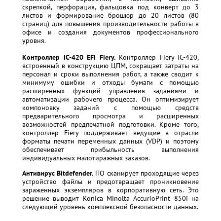
скрепкой, перфорация, фальцовка под конверт до 3
листов и формирование брошюр до 20 листов (80
страниц) для повышения производительности работы в
офисе и создания документов профессионального
уровня.
Контроллер IC-420 EFI Fiery.
Контроллер Fiery IC-420,
встроенный в конструкцию ЦПМ, сокращает затраты на
персонал и сроки выполнения работ, а также сводит к
минимуму ошибки и отходы бумаги с помощью
расширенных функций управления заданиями и
автоматизации рабочего процесса. Он оптимизирует
компоновку заданий с помощью средств
предварительного просмотра и расширенных
возможностей предпечатной подготовки. Кроме того,
контроллер Fiery поддерживает ведущие в отрасли
форматы печати переменных данных (VDP) и поэтому
обеспечивает прибыльность выполнения
индивидуальных малотиражных заказов.
Антивирус Bitdefender.
ПО сканирует проходящие через
устройство файлы и предотвращает проникновение
зараженных экземпляров в корпоративную сеть. Это
решение выводит Konica Minolta AccurioPrint 850i на
следующий уровень комплексной безопасности данных.