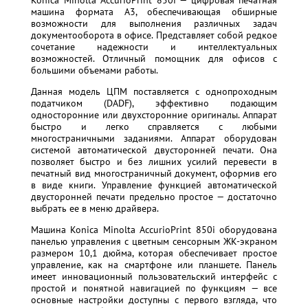
Konica Minolta AccurioPrint 850i — цифровая печатная
машина формата А3, обеспечивающая обширные
возможности для выполнения различных задач
документооборота в офисе. Представляет собой редкое
сочетание надежности и интеллектуальных
возможностей. Отличный помощник для офисов с
большими объемами работы.
Данная модель ЦПМ поставляется с однопроходным
податчиком (DADF), эффективно подающим
односторонние или двухсторонние оригиналы. Аппарат
быстро и легко справляется с любыми
многостраничными заданиями. Аппарат оборудован
системой автоматической двусторонней печати. Она
позволяет быстро и без лишних усилий перевести в
печатный вид многостраничный документ, оформив его
в виде книги. Управление функцией автоматической
двусторонней печати предельно простое — достаточно
выбрать ее в меню драйвера.
Машина Konica Minolta AccurioPrint 850i оборудована
панелью управления с цветным сенсорным ЖК-экраном
размером 10,1 дюйма, которая обеспечивает простое
управление, как на смартфоне или планшете. Панель
имеет инновационный пользовательский интерфейс с
простой и понятной навигацией по функциям — все
основные настройки доступны с первого взгляда, что