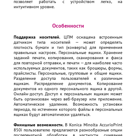
позволяет работать с устройством легко, на
интуитивном уровне.
Особенности
Поддержка носителей.
ЦПМ оснащена встроенным
датчиком типа носителей — может определять
плотность бумаги и тип (конверты) для применения
правильных настроек. Персональные ящики. Хранение
заданий печати, копирования, сканирования и факса
для повторной отправки, и печати — для наиболее часто
используемых документов, таких как брошюры, формы,
прайслисты. Персональные, групповые и общие ящики.
Разделение доступа пользователей к различным
ящикам. Распределение документов. Копирование
документов из одного персонального ящика в другой.
Онлайн-доступ. Доступ к персональным ящикам может
быть организован через веб-браузер или приложение.
Автоматическое удаление. Возможность установки
периода, по истечении которого файлы в персональных
ящиках будут автоматически удаляться.
Финишные возможности.
В Konica Minolta AccurioPrint
850i пользователю предлагаются разнообразные опции
послепечатной обработки, в частности, сшивание