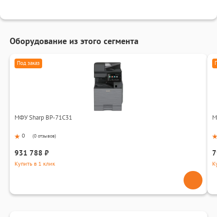
Оборудование из этого сегмента
Под заказ
МФУ Sharp BP-71C31
М
0
(
0 отзывов
)
931 788 ₽
7
Купить в 1 клик
К