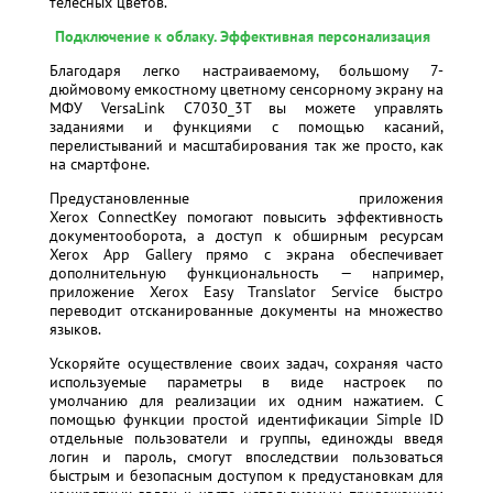
телесных цветов.
Подключение к облаку. Эффективная персонализация
Благодаря легко настраиваемому, большому 7-
дюймовому емкостному цветному сенсорному экрану на
МФУ VersaLink C7030_3T вы можете управлять
заданиями и функциями с помощью касаний,
перелистываний и масштабирования так же просто, как
на смартфоне.
Предустановленные приложения
Xerox ConnectKey помогают повысить эффективность
документооборота, а доступ к обширным ресурсам
Xerox App Gallery прямо с экрана обеспечивает
дополнительную функциональность — например,
приложение Xerox Easy Translator Service быстро
переводит отсканированные документы на множество
языков.
Ускоряйте осуществление своих задач, сохраняя часто
используемые параметры в виде настроек по
умолчанию для реализации их одним нажатием. С
помощью функции простой идентификации Simple ID
отдельные пользователи и группы, единожды введя
логин и пароль, смогут впоследствии пользоваться
быстрым и безопасным доступом к предустановкам для