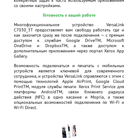
конкретных задач к часто используемым приложениям
со своими настройками.
Готовность к вашей работе
Многофункциональное устройство VersaLink
C7030_3T предоставляет вам свободу работать где и
как захочется сразу же после подключения — с прямым
доступом к службам Google DriveTM, Microsoft
OneDrive и DropboxTM, а также доступом к
дополнительным приложениям через портал Xerox App
Gallery.
Возможность подключаться и печатать с мобильных
устройств является ключевой
для современного
сотрудника, и устройства VersaLink справляются с этим с
помощью технологий Apple AirPrint, Google Cloud
PrintTM, модуля службы печати Xerox Print Service для
платформы AndroidTM, связи ближнего радиуса
действия (NFC) в одно касание и Mopria, а также
опциональных возможностей подключения по Wi-Fi и
Wi-Fi Direct.