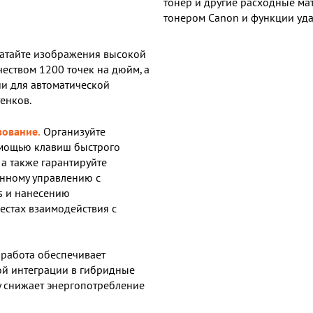
тонер и другие расходные ма
тонером Canon и функции уд
атайте изображения высокой
чеством 1200 точек на дюйм, а
ии для автоматической
енков.
зование.
Организуйте
омощью клавиш быстрого
 а также гарантируйте
енному управлению с
s и нанесению
естах взаимодействия с
работа обеспечивает
й интеграции в гибридные
y снижает энергопотребление