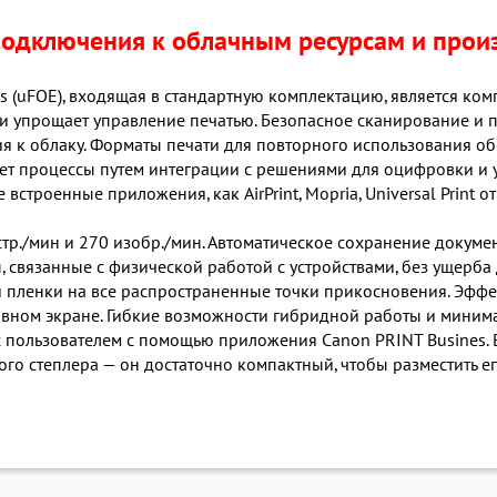
одключения к облачным ресурсам и прои
s (uFOE), входящая в стандартную комплектацию, является к
и упрощает управление печатью. Безопасное сканирование и п
к облаку. Форматы печати для повторного использования об
т процессы путем интеграции с решениями для оцифровки и 
встроенные приложения, как AirPrint, Mopria, Universal Print от
стр./мин и 270 изобр./мин. Автоматическое сохранение докум
ы, связанные с физической работой с устройствами, без ущерба
пленки на все распространенные точки прикосновения. Эфф
вном экране. Гибкие возможности гибридной работы и минима
пользователем с помощью приложения Canon PRINT Busines. 
 степлера — он достаточно компактный, чтобы разместить его