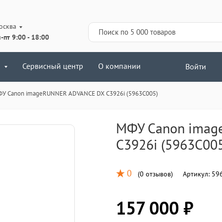
осква
-пт 9:00 - 18:00
Сервисный центр
О компании
Войти
У Canon imageRUNNER ADVANCE DX C3926i (5963C005)
МФУ Canon imag
C3926i (5963C00
0
(
0 отзывов
)
Артикул:
59
157 000 ₽