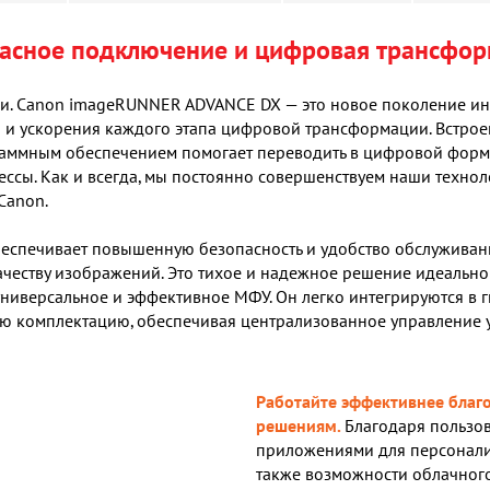
асное подключение и цифровая трансфо
ии. Canon imageRUNNER ADVANCE DX — это новое поколение и
и и ускорения каждого этапа цифровой трансформации. Встро
ммным обеспечением помогает переводить в цифровой формат
сы. Как и всегда, мы постоянно совершенствуем наши техноло
Canon.
спечивает повышенную безопасность и удобство обслуживан
честву изображений. Это тихое и надежное решение идеально 
универсальное и эффективное МФУ. Он легко интегрируются в 
ную комплектацию, обеспечивая централизованное управление 
Работайте эффективнее благ
решениям.
Благодаря пользов
приложениями для персонали
также возможности облачног