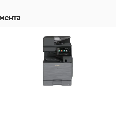
гмента