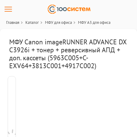
Главная
Каталог
МФУ для офиса
МФУ A3 для офиса
МФУ Canon imageRUNNER ADVANCE DX
C3926i + тонер + реверсивный АПД +
доп. кассеты (5963C005+C-
EXV64+3813C001+4917C002)