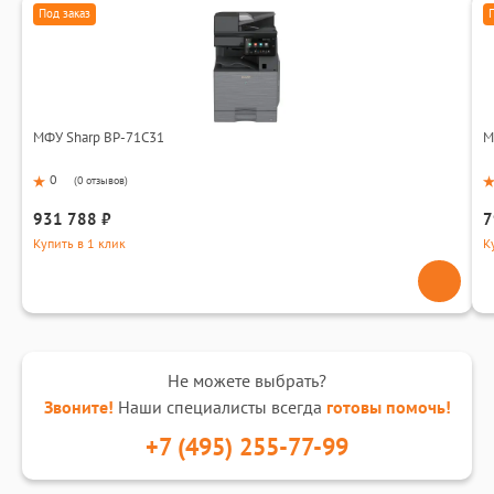
Под заказ
МФУ Sharp BP-71C31
М
0
(
0 отзывов
)
931 788 ₽
7
Купить в 1 клик
К
Не можете выбрать?
Звоните!
Наши специалисты всегда
готовы помочь!
+7 (495) 255-77-99