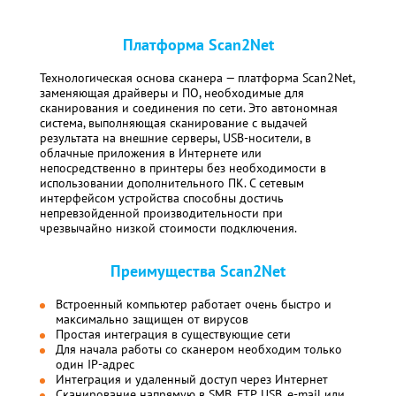
Платформа Scan2Net
Технологическая основа сканера — платформа Scan2Net,
заменяющая драйверы и ПО, необходимые для
сканирования и соединения по сети. Это автономная
система, выполняющая сканирование с выдачей
результата на внешние серверы, USB-носители, в
облачные приложения в Интернете или
непосредственно в принтеры без необходимости в
использовании дополнительного ПК. С сетевым
интерфейсом устройства способны достичь
непревзойденной производительности при
чрезвычайно низкой стоимости подключения.
Преимущества Scan2Net
Встроенный компьютер работает очень быстро и
максимально защищен от вирусов
Простая интеграция в существующие сети
Для начала работы со сканером необходим только
один IP-адрес
Интеграция и удаленный доступ через Интернет
Сканирование напрямую в SMB, FTP, USB, е-mail или