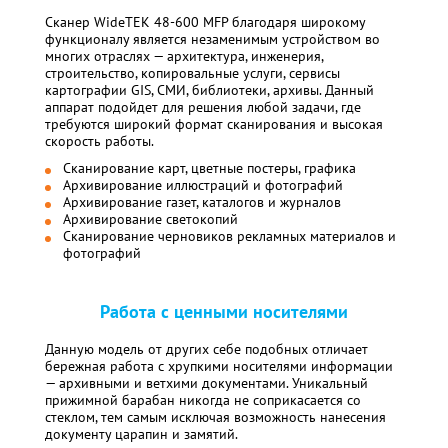
Сканер WideTEK 48-600 MFP благодаря широкому
функционалу является незаменимым устройством во
многих отраслях — архитектура, инженерия,
строительство, копировальные услуги, сервисы
картографии GIS, СМИ, библиотеки, архивы. Данный
аппарат подойдет для решения любой задачи, где
требуются широкий формат сканирования и высокая
скорость работы.
Сканирование карт, цветные постеры, графика
Архивирование иллюстраций и фотографий
Архивирование газет, каталогов и журналов
Архивирование светокопий
Сканирование черновиков рекламных материалов и
фотографий
Работа с ценными носителями
Данную модель от других себе подобных отличает
бережная работа с хрупкими носителями информации
— архивными и ветхими документами. Уникальный
прижимной барабан никогда не соприкасается со
стеклом, тем самым исключая возможность нанесения
документу царапин и замятий.