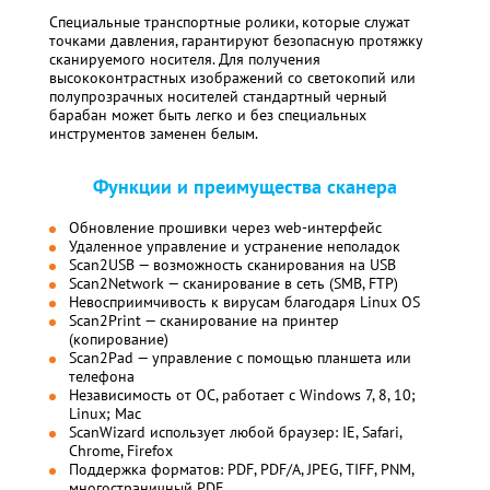
Специальные транспортные ролики, которые служат
точками давления, гарантируют безопасную протяжку
сканируемого носителя. Для получения
высококонтрастных изображений со светокопий или
полупрозрачных носителей стандартный черный
барабан может быть легко и без специальных
инструментов заменен белым.
Функции и преимущества сканера
Обновление прошивки через web-интерфейс
Удаленное управление и устранение неполадок
Scan2USB — возможность сканирования на USB
Scan2Network — сканирование в сеть (SMB, FTP)
Невосприимчивость к вирусам благодаря Linux OS
Scan2Print — сканирование на принтер
(копирование)
Scan2Pad — управление с помощью планшета или
телефона
Независимость от ОС, работает с Windows 7, 8, 10;
Linux; Mac
ScanWizard использует любой браузер: IE, Safari,
Chrome, Firefox
Поддержка форматов: PDF, PDF/A, JPEG, TIFF, PNM,
многостраничный PDF