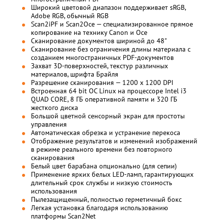
Широкий цветовой диапазон поддерживает sRGB,
Adobe RGB, обычный RGB
Scan2iPF и Scan2Oce — специализированное прямое
копирование на технику Canon и Oce
Сканирование документов шириной до 48"
Сканирование без ограничения длины материала с
созданием многостраничных PDF-документов
Захват 3D-поверхностей, текстур различных
материалов, шрифта Брайля
Разрешение сканирования — 1200 x 1200 DPI
Встроенная 64 bit ОС Linux на процессоре Intel i3
QUAD CORE, 8 ГБ оперативной памяти и 320 ГБ
жесткого диска
Большой цветной сенсорный экран для простоты
управления
Автоматическая обрезка и устранение перекоса
Отображение результатов и изменений изображений
в режиме реального времени без повторного
сканирования
Белый цвет барабана опционально (для сепии)
Применение ярких белых LED-ламп, гарантирующих
длительный срок службы и низкую стоимость
использования
Пылезащищенный, полностью герметичный бокс
Легкая установка благодаря использованию
платформы Scan2Net