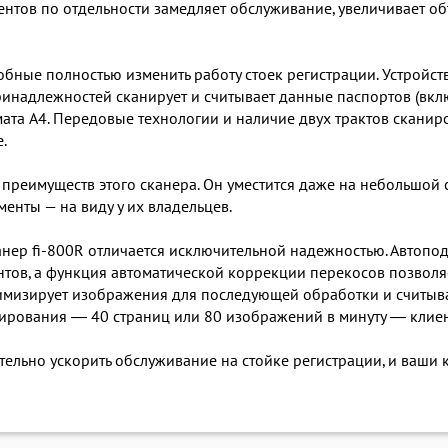
нтов по отдельности замедляет обслуживание, увеличивает о
обные полностью изменить работу стоек регистрации. Устройств
ринадлежностей сканирует и считывает данные паспортов (вк
ата A4. Передовые технологии и наличие двух трактов сканир
.
преимуществ этого сканера. Он уместится даже на небольшой с
менты — на виду у их владельцев.
канер fi-800R отличается исключительной надежностью. Автопо
нтов, а функция автоматической коррекции перекосов позвол
имизирует изображения для последующей обработки и считы
нирования ― 40 страниц или 80 изображений в минуту ― клиен
ительно ускорить обслуживание на стойке регистрации, и ваши 