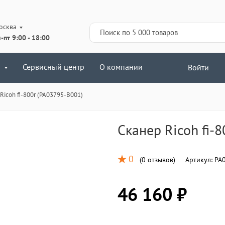
осква
-пт 9:00 - 18:00
Сервисный центр
О компании
Войти
Ricoh fi-800r (PA03795-B001)
Сканер Ricoh fi-
0
(
0 отзывов
)
Артикул:
PA0
46 160 ₽