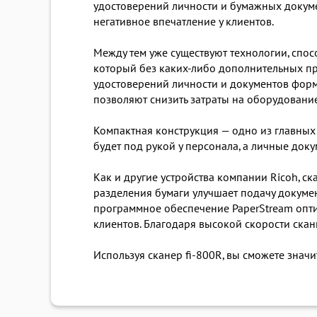
удостоверений личности и бумажных докуме
негативное впечатление у клиентов.
Между тем уже существуют технологии, спос
который без каких-либо дополнительных п
удостоверений личности и документов форм
позволяют снизить затраты на оборудование
Компактная конструкция — одно из главных 
будет под рукой у персонала, а личные доку
Как и другие устройства компании Ricoh, с
разделения бумаги улучшает подачу докуме
программное обеспечение PaperStream опт
клиентов. Благодаря высокой скорости ска
Используя сканер fi-800R, вы сможете знач