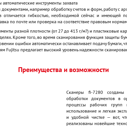
ы автоматические инструменты захвата
документами, например обработку счетов и форм, работу с а
 отличается гибкостью, необходимой сейчас и имеющей по
равка по почте или проверка на соответствие правовым норма
енты разной плотности (от 27 до 413 г/м?) и пластиковые ка
делях. Кроме того, во время сканирования функция защиты б
новении ошибки автоматически останавливает подачу бумаги, 
тям Fujitsu предлагает высокий уровень надежности сканиров
Преимущества и возможности
Сканеры fi-7280 созданы
обработки документов в о
процессы рабочих групп и
использование и легкая экс
и удобной чистке — вот, ч
реализованы новейшие технол