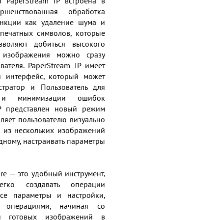
 PaperStream IP встроена в
ршенствованная обработка
ункции как удаление шума и
печатных символов, которые
зволяют добиться высокого
и изображения можно сразу
ателя. PaperStream IP имеет
и интерфейс, который может
тратор и Пользователь для
 и минимизации ошибок
IP представлен новый режим
ляет пользователю визуально
е из нескольких изображений
одному, настраивать параметры
re — это удобный инструмент,
егко создавать операции
все параметры и настройки,
 операциями, начиная со
ей готовых изображений в