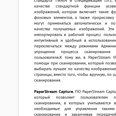
стандарта TWAIN и спецификации ISIS, в
качестве стандартной функции усове
изображений, которая включает такие ф
фоновых элементов, а также прорисовку 
могут применяться автоматически и по
качества получаемых изображений. Эт
импортировать в рабочий процесс пользов
интуитивный и удобный в использовани
переключаться между режимами Админис
упрощения процесса сканирования
пользователя.К тому же, в PaperStream 
помощи при сканировании, который позво
выбирать лучшее по качеству изображени
страницы, вместо того, чтобы вручную, по 
сканирования.
PaperStream Capture.
ПО PaperStream Captu
который позволяет пользователям л
сканирования, в которых учитываются 
необходимые для управления такими
сканирования и заканчивая передач