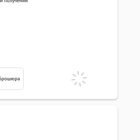
и получении
Брошюра