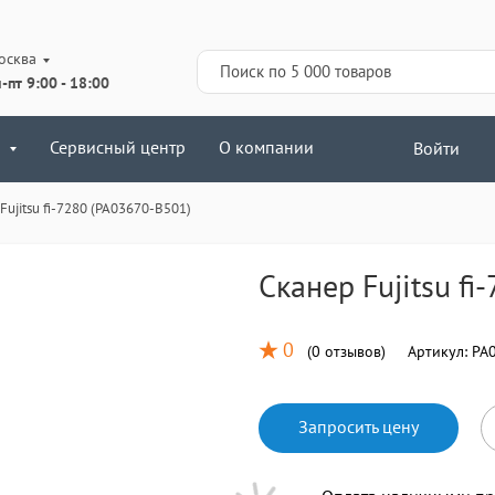
осква
-пт 9:00 - 18:00
Сервисный центр
О компании
Войти
Fujitsu fi-7280 (PA03670-B501)
Сканер Fujitsu fi
0
(
0 отзывов
)
Артикул:
PA0
Запросить цену