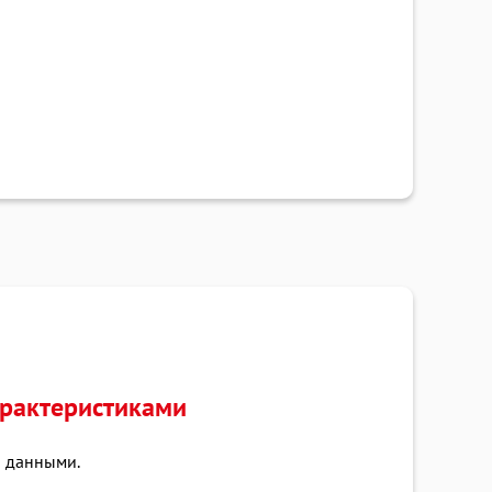
арактеристиками
и данными.