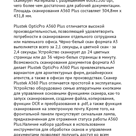
сканирует материалы с разрешением 600х1200 dpi,
чего более чем достаточно для рабочей документации.
Площадь сканирования A360 Plus составляет 304,8мм х
431,8 мм.
Plustek OpticPro A360 Plus отличается высокой
производительностью, позволяющей удовлетворить
потребности в сканировании отдельного сотрудника
или маленького офиса. Чёрно-белый скан формата А3
выполняется всего за 2,1 секунды, а цветной скан - за
2,4 секунды. Устройство сканирует до 24 цветных
страницы или до 36 чёрно-белых страницы в минуту.
Возможность сканирования документов формата А3
делает Plustek OpticPro A360 Plus привлекательным
вариантом для архитектурных фирм, дизайнерских
агентств, а также в офисах при производствах. Сканер
Plustek A360 Plus отличается простотой в эксплуатации.
Устройство оборудовано семью аппаратными кнопками
для управления основными функциями сканера, как-то
запуск сканирования, создание файла, копирования,
функции OCR и преобразования в .pdf, а также функция
сканирования на электронную почту. Кроме того, на
фронтальной панели присутствует сигнальная лампа,
предназначенная для отражения статуса работы A360
Plus.Наличие набора удобных в использовании
инструментов для обработки сканов и управления
документами позволяют получить доступ ко всем