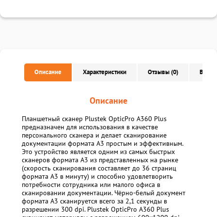
Описание
Характеристики
Отзывы (0)
Вопро
Описание
Планшетный сканер Plustek OpticPro A360 Plus
предназначен для использования в качестве
персонального сканера и делает сканирование
документации формата А3 простым и эффективным.
Это устройство является одним из самых быстрых
сканеров формата А3 из представленных на рынке
(скорость сканирования составляет до 36 страниц
формата А3 в минуту) и способно удовлетворить
потребности сотрудника или малого офиса в
сканировании документации. Чёрно-белый документ
формата А3 сканируется всего за 2,1 секунды в
разрешении 300 dpi. Plustek OpticPro A360 Plus