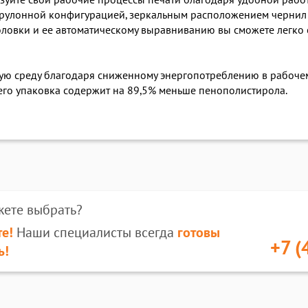
уйте свои рабочие процессы печати благодаря удобной работ
рулонной конфигурацией, зеркальным расположением чернил и
овки и ее автоматическому выравниванию вы сможете легко с
ю среду благодаря сниженному энергопотреблению в рабочем
 его упаковка содержит на 89,5% меньше пенополистирола.
жете выбрать?
е!
Наши специалисты всегда
готовы
+7 (
ь!