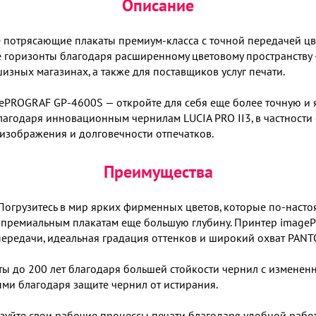
Описание
 потрясающие плакаты премиум-класса с точной передачей ц
е горизонты благодаря расширенному цветовому пространству 
изных магазинах, а также для поставщиков услуг печати.
ePROGRAF GP-4600S — откройте для себя еще более точную и я
агодаря инновационным чернилам LUCIA PRO II3, в частности
 изображения и долговечности отпечатков.
Преимущества
Погрузитесь в мир ярких фирменных цветов, которые по-насто
премиальным плакатам еще большую глубину. Принтер imageP
опередачи, идеальная градация оттенков и широкий охват PANT
ы до 200 лет благодаря большей стойкости чернил с измененн
ми благодаря защите чернил от истирания.