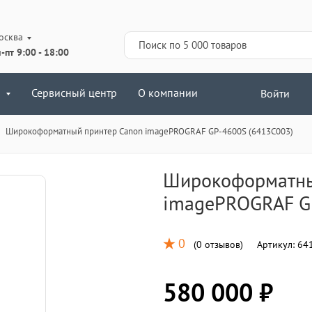
осква
-пт 9:00 - 18:00
Сервисный центр
О компании
Войти
Широкоформатный принтер Canon imagePROGRAF GP-4600S (6413C003)
Широкоформатны
imagePROGRAF G
0
(
0 отзывов
)
Артикул:
64
580 000 ₽