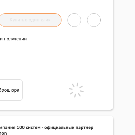
Купить в один клик
и получении
Брошюра
мпания 100 систем - официальный партнер
non