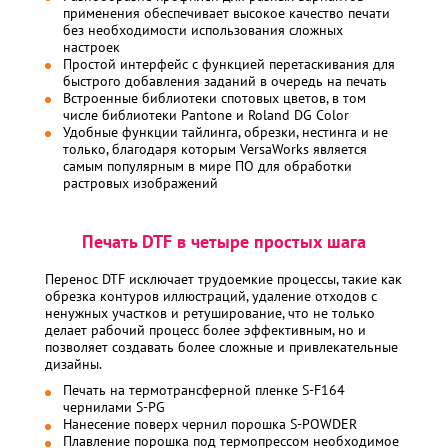
применения обеспечивает высокое качество печати
без необходимости использования сложных
настроек
Простой интерфейс с функцией перетаскивания для
быстрого добавления заданий в очередь на печать
Встроенные библиотеки спотовых цветов, в том
числе библиотеки Pantone и Roland DG Color
Удобные функции тайлинга, обрезки, нестинга и не
только, благодаря которым VersaWorks является
самым популярным в мире ПО для обработки
растровых изображений
Печать DTF в четыре простых шага
Перенос DTF исключает трудоемкие процессы, такие как
обрезка контуров иллюстраций, удаление отходов с
ненужных участков и ретуширование, что не только
делает рабочий процесс более эффективным, но и
позволяет создавать более сложные и привлекательные
дизайны.
Печать на термотрансферной пленке S-F164
чернилами S-PG
Нанесение поверх чернил порошка S-POWDER
Плавление порошка под термопрессом необходимое