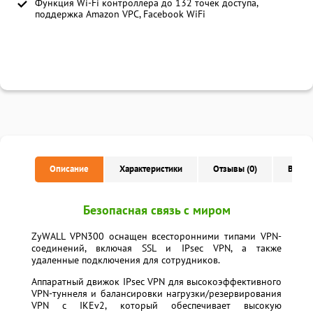
Функция Wi-Fi контроллера до 132 точек доступа,
поддержка Amazon VPC, Facebook WiFi
Описание
Характеристики
Отзывы (0)
Вопро
Безопасная связь
с миром
ZyWALL VPN300 оснащен всесторонними типами VPN-
соединений, включая SSL и IPsec VPN, а также
удаленные подключения для сотрудников.
Аппаратный движок IPsec VPN для высокоэффективного
VPN-туннеля и балансировки нагрузки/резервирования
VPN с IKEv2, который обеспечивает высокую