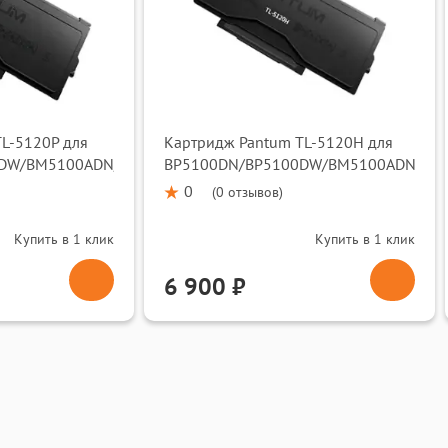
L-5120P для
Картридж Pantum TL-5120H для
0DW/BM5100ADN/BM5100ADW
BP5100DN/BP5100DW/BM5100ADN/BM
0
(
0 отзывов
)
Купить в 1 клик
Купить в 1 клик
6 900 ₽