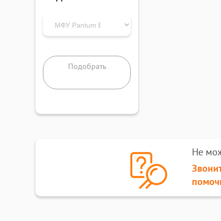
Подобрать
Не мо
Звонит
помоч