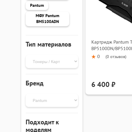
Pantum
МФУ Pantum
BM5100ADN
Картридж Pantum T
Тип материалов
BP5100DN/BP510
0
(
0 отзывов
)
Бренд
6 400 ₽
Подходит к
моделям