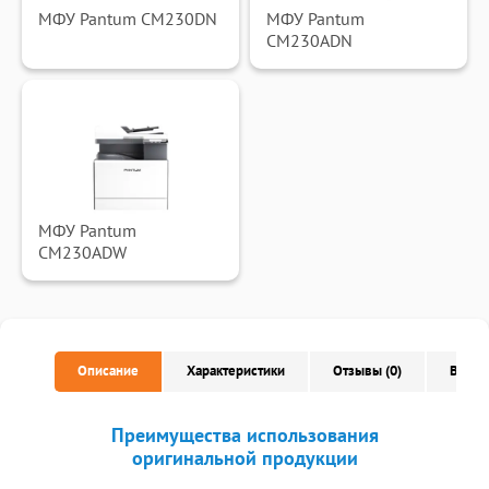
МФУ Pantum CM230DN
МФУ Pantum
CM230ADN
МФУ Pantum
CM230ADW
Описание
Характеристики
Отзывы (0)
Вопро
Преимущества использования
оригинальной продукции