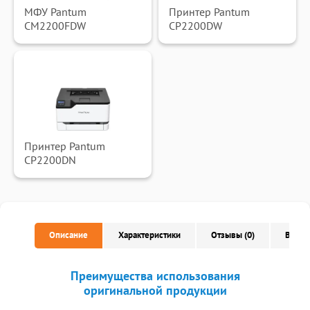
МФУ Pantum
Принтер Pantum
CM2200FDW
CP2200DW
Принтер Pantum
CP2200DN
Описание
Характеристики
Отзывы (0)
Вопро
Преимущества использования
оригинальной продукции