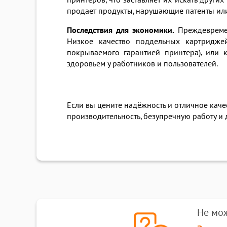
принтеров, что заставляет их искать друг
продает продукты, нарушающие патенты или
Последствия для экономики.
Преждевремен
Низкое качество поддельных картридже
покрываемого гарантией принтера), или 
здоровьем у работников и пользователей.
Если вы цените надёжность и отличное кач
производительность, безупречную работу и
Не мо