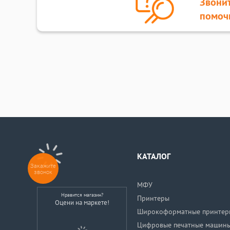
Звонит
помоч
КАТАЛОГ
Закажите
звонок
МФУ
Нравится магазин?
Принтеры
Оцени на маркете!
Широкоформатные принтер
Цифровые печатные машин