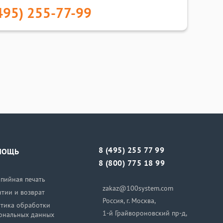
495) 255-77-99
8 (495) 255 77 99
МОЩЬ
8 (800) 775 18 99
пийная печать
zakaz@100system.com
нтии и возврат
Россия, г. Москва,
тика обработки
1-й Грайвороновский пр-д,
ональных данных