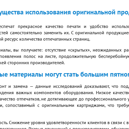
щества использования оригинальной пр
спечат прекрасное качество печати и удобство использо
стей самостоятельно заменить их. С оригинальной продукцие
й ресурс количества отпечатанных страниц.
иалы, вы получаете: отсутствие «скрытых», неожиданных р
появления полос на листе, продолжительную бесперебойну
жей сторонних производителей.
е материалы могут стать большим пятно
нт и замена — данные исследований доказывают, что подд
еждения важных компонентов оборудования. Низкое качест
 качество отпечатков, не дотягивающее до профессионального 
ти, сопоставимый с оригинальными картриджами, что треб
ость. Снижение уровня удовлетворенности клиентов в связи 