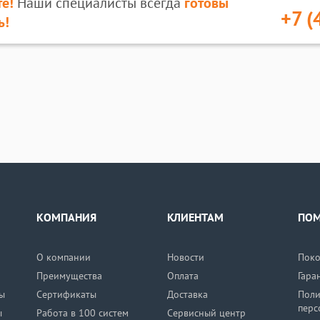
е!
Наши специалисты всегда
готовы
+7 (
ь!
КОМПАНИЯ
КЛИЕНТАМ
ПО
О компании
Новости
Поко
Преимущества
Оплата
Гара
ы
Сертификаты
Доставка
Поли
перс
ы
Работа в 100 систем
Сервисный центр